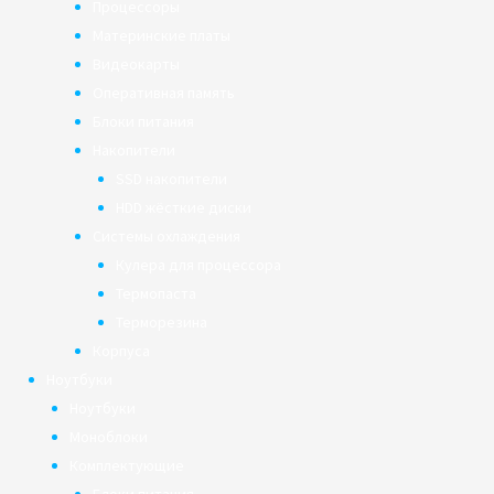
Процессоры
Материнские платы
Видеокарты
Оперативная память
Блоки питания
Накопители
SSD накопители
HDD жёсткие диски
Системы охлаждения
Кулера для процессора
Термопаста
Терморезина
Корпуса
Ноутбуки
Ноутбуки
Моноблоки
Комплектующие