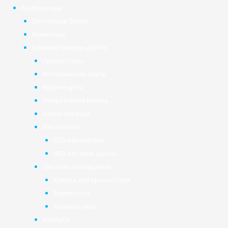
Компьютеры
Системные блоки
Мониторы
Комплектующие для ПК
Процессоры
Материнские платы
Видеокарты
Оперативная память
Блоки питания
Накопители
SSD накопители
HDD жёсткие диски
Системы охлаждения
Кулера для процессора
Термопаста
Терморезина
Корпуса