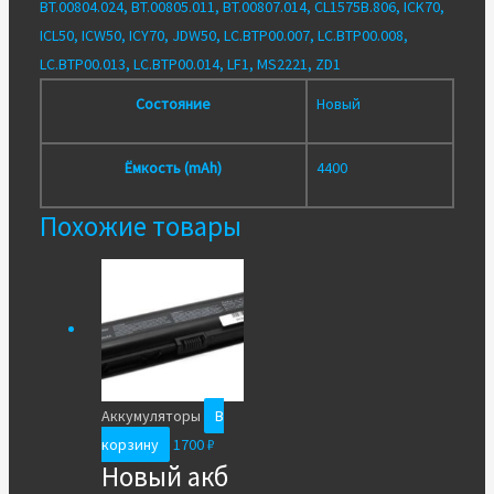
BT.00804.024, BT.00805.011, BT.00807.014, CL1575B.806, ICK70,
ICL50, ICW50, ICY70, JDW50, LC.BTP00.007, LC.BTP00.008,
LC.BTP00.013, LC.BTP00.014, LF1, MS2221, ZD1
Состояние
Новый
Ёмкость (mAh)
4400
Похожие товары
Аккумуляторы
В
корзину
1700
₽
Новый акб