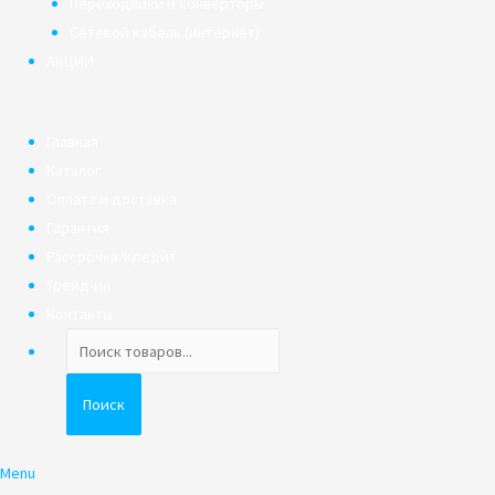
Переходники и конверторы
Сетевой кабель (интернет)
АКЦИИ
Главная
Каталог
Оплата и доставка
Гарантия
Рассрочка/Кредит
Трейд-ин
Контакты
Поиск
товаров
Поиск
Menu