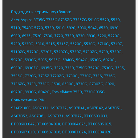
Подходит к сериям ноутбуков:
Acer Aspire 8735G 7735G 8735ZG 7735ZG 5910G 5520, 5530,
5710, 7540G 5720, 5730, 5910, 5920, 5930, 5942, 6530, 6920,
6930, 6935, 7520, 7530, 7720, 7730, 8730, 8930, 5220, 5220G,
5230, 5230G, 5310, 5315, 5315Z, 5520G, 5530G, 5710G, 5710Z,
5710ZG, 5720G, 5720Z, 5720ZG, 5730Z, 5730ZG, 5739, 5739G,
5920G, 5930G, 5935, 5935G, 5940G, 5942G, 6530G, 6920G,
6930G, 6930ZG, 6935G, 7320, 7330, 7250G 7520G, 7530G, 7535,
7535G, 7720G, 7735Z 7720ZG, 7730G, 7730Z, 7736, 7736G,
7736ZG, 7738, 7738G, 8530, 8530G, 8730G, 8730ZG, 8920,
8920G, 8930G, 8942G, TravelMate 7530, 7730 8935G
Совместимые P/N:
934T2180F, AS07B31, AS07B32, AS07B41, AS07B42, AS07B51,
AS07B52, AS07B61, AS07B71, AS07B72, BT.00603.033,
BT.00603.042, BT.00604.018, BT.00604.025, BT.00605.015,
BT.00607.010, BT.00607.016, BT.00803.024, BT.00804.020,