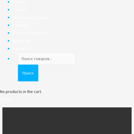
Главная
Каталог
Оплата и доставка
Гарантия
Рассрочка/Кредит
Трейд-ин
Контакты
Поиск
товаров
Поиск
No products in the cart.
0
₽
Cart