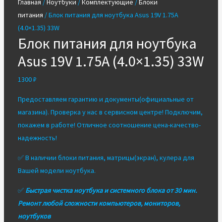
Главная
/
Ноутбуки
/
Комплектующие
/
Блоки
питания
/ Блок питания для ноутбука Asus 19V 1.75A
(4.0×1.35) 33W
Блок питания для ноутбука
Asus 19V 1.75A (4.0×1.35) 33W
1300
₽
Предоставляем гарантию и документы(официальные от
магазина). Проверка у нас в сервисном центре! Подключим,
покажем в работе! Отличное соотношение цена-качество-
надежность!
✅ В наличии блоки питания, матрицы(экран), кулера для
Вашей модели ноутбука.
✅
Быстрая чистка ноутбука и системного блока от 30 мин.
Ремонт любой сложности компьютеров, мониторов,
ноутбуков