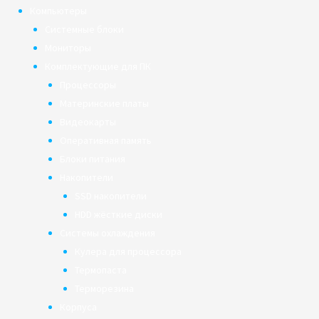
Компьютеры
Системные блоки
Мониторы
Комплектующие для ПК
Процессоры
Материнские платы
Видеокарты
Оперативная память
Блоки питания
Накопители
SSD накопители
HDD жёсткие диски
Системы охлаждения
Кулера для процессора
Термопаста
Терморезина
Корпуса