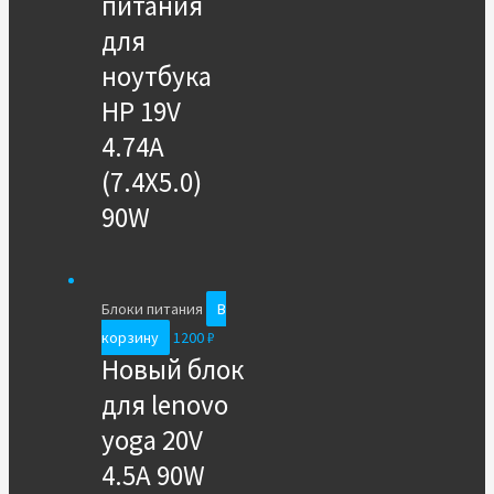
питания
для
ноутбука
HP 19V
4.74A
(7.4X5.0)
90W
Блоки питания
В
корзину
1200
₽
Новый блок
для lenovo
yoga 20V
4.5A 90W