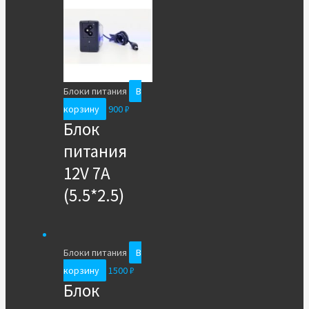
Блоки питания
В
корзину
900
₽
Блок
питания
12V 7A
(5.5*2.5)
Блоки питания
В
корзину
1500
₽
Блок