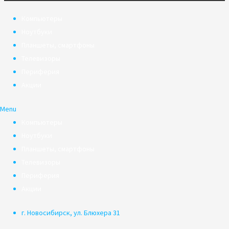
Компьютеры
Ноутбуки
Планшеты, смартфоны
Телевизоры
Периферия
Акции
Menu
Компьютеры
Ноутбуки
Планшеты, смартфоны
Телевизоры
Периферия
Акции
г. Новосибирск, ул. Блюхера 31