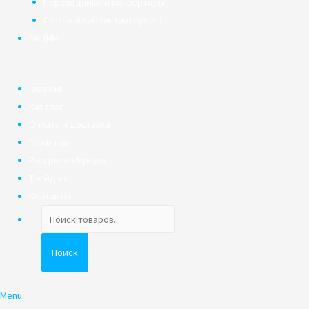
Переходники и конверторы
Сетевой кабель (интернет)
АКЦИИ
Главная
Каталог
Оплата и доставка
Гарантия
Рассрочка/Кредит
Трейд-ин
Контакты
Поиск
товаров
Поиск
Menu