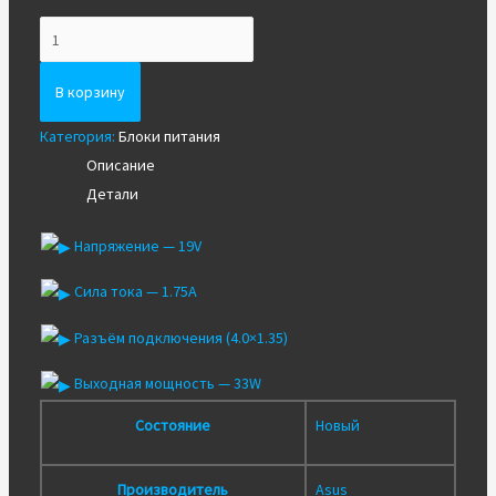
Количество
Блок
питания
В корзину
для
Категория:
Блоки питания
ноутбука
Описание
Asus
Детали
19V
1.75A
Напряжение — 19V
(4.0x1.35)
33W
Сила тока — 1.75A
Разъём подключения (4.0×1.35)
Выходная мощность — 33W
Состояние
Новый
Производитель
Asus