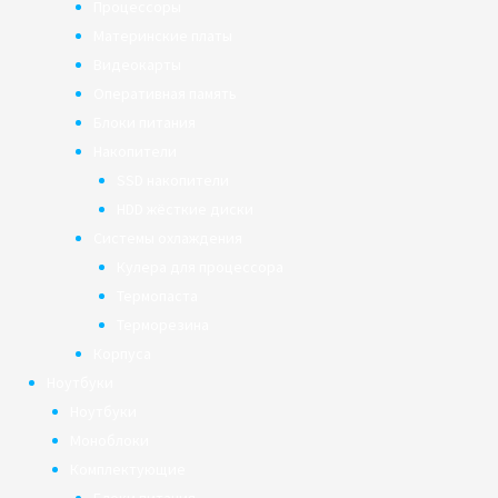
Процессоры
Материнские платы
Видеокарты
Оперативная память
Блоки питания
Накопители
SSD накопители
HDD жёсткие диски
Системы охлаждения
Кулера для процессора
Термопаста
Терморезина
Корпуса
Ноутбуки
Ноутбуки
Моноблоки
Комплектующие