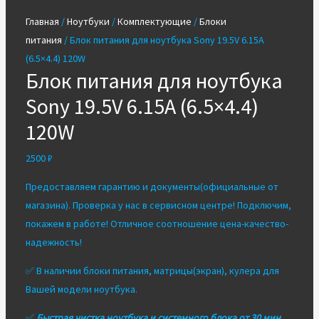
Главная
/
Ноутбуки
/
Комплектующие
/
Блоки
питания
/ Блок питания для ноутбука Sony 19.5V 6.15A
(6.5×4.4) 120W
Блок питания для ноутбука
Sony 19.5V 6.15A (6.5×4.4)
120W
2500
₽
Предоставляем гарантию и документы(официальные от
магазина). Проверка у нас в сервисном центре! Подключим,
покажем в работе! Отличное соотношение цена-качество-
надежность!
✅ В наличии блоки питания, матрицы(экран), кулера для
Вашей модели ноутбука.
✅
Быстрая чистка ноутбука и системного блока от 30 мин.