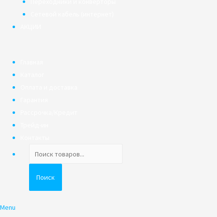
Переходники и конверторы
Сетевой кабель (интернет)
АКЦИИ
Главная
Каталог
Оплата и доставка
Гарантия
Рассрочка/Кредит
Трейд-ин
Контакты
Поиск
товаров
Поиск
Menu