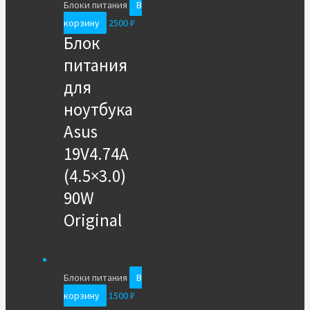
Блоки питания
В
корзину
2500
₽
Блок
питания
для
ноутбука
Asus
19V4.74A
(4.5×3.0)
90W
Original
Блоки питания
В
корзину
1500
₽