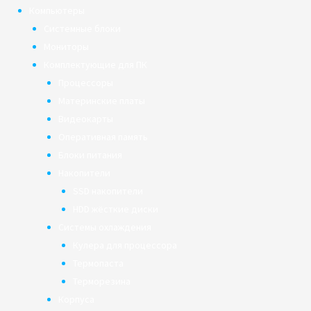
Компьютеры
Системные блоки
Мониторы
Комплектующие для ПК
Процессоры
Материнские платы
Видеокарты
Оперативная память
Блоки питания
Накопители
SSD накопители
HDD жёсткие диски
Системы охлаждения
Кулера для процессора
Термопаста
Терморезина
Корпуса