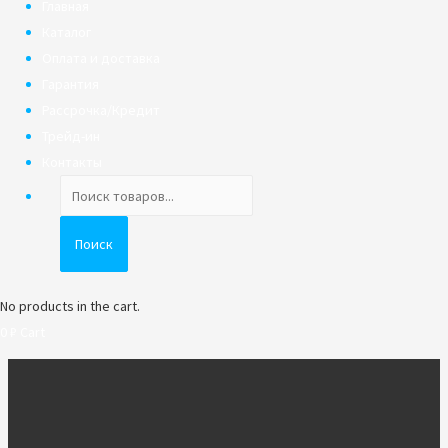
Главная
Каталог
Оплата и доставка
Гарантия
Рассрочка/Кредит
Трейд-ин
Контакты
Поиск
товаров
Поиск
No products in the cart.
0
₽
Cart