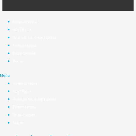
Компьютеры
Ноутбуки
Планшеты, смартфоны
Телевизоры
Периферия
Акции
Menu
Компьютеры
Ноутбуки
Планшеты, смартфоны
Телевизоры
Периферия
Акции