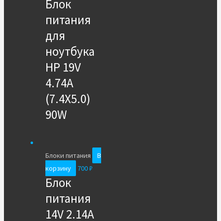
Блок
питания
для
ноутбука
HP 19V
4.74A
(7.4X5.0)
90W
Блоки питания
В
корзину
700
₽
Блок
питания
14V 2.14A