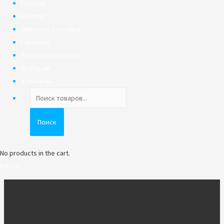
Главная
Каталог
Оплата и доставка
Гарантия
Рассрочка/Кредит
Трейд-ин
Контакты
Поиск
товаров
Поиск
No products in the cart.
0
₽
Cart