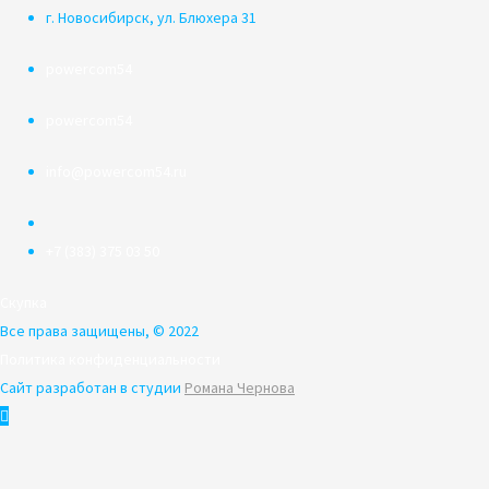
г. Новосибирск, ул. Блюхера 31
powercom54
powercom54
info@powercom54.ru
+7 (383) 375 03 50
Скупка
Все права защищены, © 2022
Политика конфиденциальности
Сайт разработан в студии
Романа Чернова
Пролистать
наверх