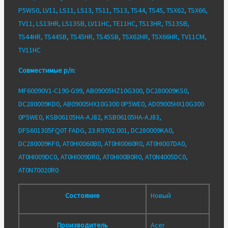
P5WS0, LV11, LS11, LS13, TS11, TS13, TS44, TS45, TSX62, TSX66,
TV11, LS13HR, LS13SB, LV11HC, TE11HC, TS13HR, TS13SB,
TS44HR, TS44SB, TS45HR, TS45SB, TSX62HR, TSX66HR, TV11CM,
TV11HC
Совместимые p/n:
MF60090V1-C190-G99, AB09005HZ10G300, DC280009KS0,
DC280009KD0, AB09005HX10G300 0P5WE0, AD09005HX10G300
0P5WE0, KSB06105HA-AJ82, KSB06105HA-AJ83,
DFS601305FQ0T FADG, 23.R9702.001, DC280009KA0,
DC280009KF0, AT0HI0060B0, AT0HI0060R0, AT0HI007DA0,
AT0HI009DC0, AT0HI009DR0, AT0HI00B0R0, AT0N4005DC0,
AT0N70020R0
Состояние
Новый
Производитель
Acer