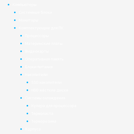
Компьютеры
Системные блоки
Мониторы
Комплектующие для ПК
Процессоры
Материнские платы
Видеокарты
Оперативная память
Блоки питания
Накопители
SSD накопители
HDD жёсткие диски
Системы охлаждения
Кулера для процессора
Термопаста
Терморезина
Корпуса