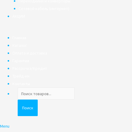
Переходники и конверторы
Сетевой кабель (интернет)
АКЦИИ
Главная
Каталог
Оплата и доставка
Гарантия
Рассрочка/Кредит
Трейд-ин
Контакты
Поиск
товаров
Поиск
Menu