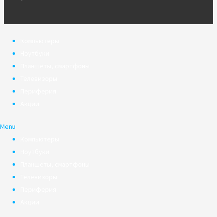
Компьютеры
Ноутбуки
Планшеты, смартфоны
Телевизоры
Периферия
Акции
Menu
Компьютеры
Ноутбуки
Планшеты, смартфоны
Телевизоры
Периферия
Акции