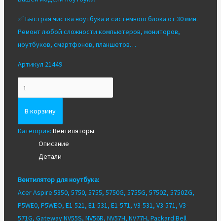
✅ Быстрая чистка ноутбука и системного блока от 30 мин.
Ремонт любой сложности компьютеров, мониторов,
ноутбуков, смартфонов, планшетов…
Артикул 21449
Количество
Вентилятор/
Кулер
В корзину
для
Категория:
Вентиляторы
ноутбука
Описание
Acer
Детали
5750G
5750
Вентилятор для ноутбука:
5755
Acer Aspire 5350, 5750, 5755, 5750G, 5755G, 5750Z, 5750ZG,
Original
P5WE0, P5WEO, E1-521, E1-531, E1-571, V3-531, V3-571, V3-
571G, Gateway NV55S, NV56R, NV57H, NV77H, Packard Bell