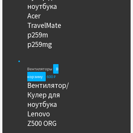
ноутбука
Acer
TravelMate
p259m
p259mg
Вентиляторы
В
корзину
600
₽
Вентилятор/
Кулер для
ноутбука
Lenovo
Z500 ORG