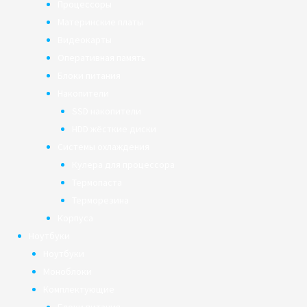
Процессоры
Материнские платы
Видеокарты
Оперативная память
Блоки питания
Накопители
SSD накопители
HDD жёсткие диски
Системы охлаждения
Кулера для процессора
Термопаста
Терморезина
Корпуса
Ноутбуки
Ноутбуки
Моноблоки
Комплектующие