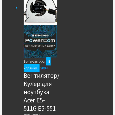
Вентиляторы
В
корзину
500
₽
Вентилятор/
Кулер для
ноутбука
Acer E5-
511G E5-551