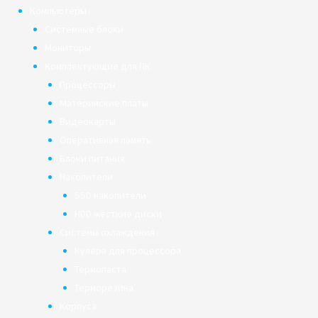
Компьютеры
Системные блоки
Мониторы
Комплектующие для ПК
Процессоры
Материнские платы
Видеокарты
Оперативная память
Блоки питания
Накопители
SSD накопители
HDD жёсткие диски
Системы охлаждения
Кулера для процессора
Термопаста
Терморезина
Корпуса