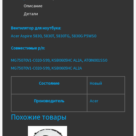
ноутбука
Описание
Acer
Детали
5830T
Original
Вентилятор для ноутбука:
Acer Aspire 5830, 5830T, 5830TG, 5830G P5WS0
Совместимые p/n:
MG75070V1-C020-S99, KSB0605HC AL2A, AT0IN001SS0
MG75070V1-C020-S99, KSB0605HC AL2A
Состояние
Новый
Производитель
Acer
Похожие товары