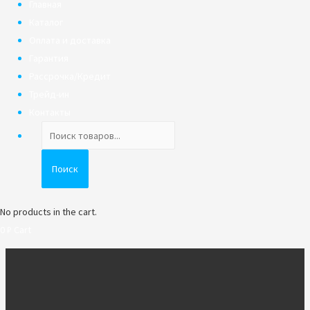
Главная
Каталог
Оплата и доставка
Гарантия
Рассрочка/Кредит
Трейд-ин
Контакты
Поиск
товаров
Поиск
No products in the cart.
0
₽
Cart