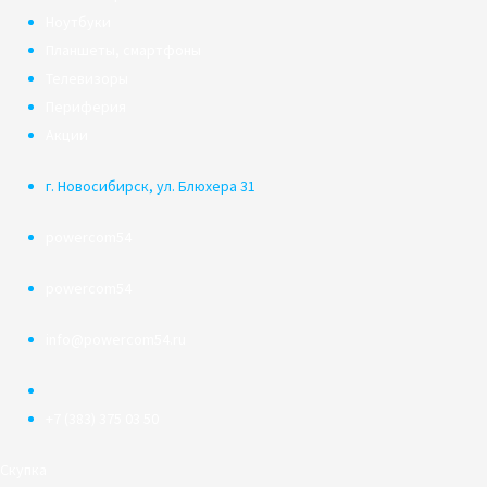
Ноутбуки
Планшеты, смартфоны
Телевизоры
Периферия
Акции
г. Новосибирск, ул. Блюхера 31
powercom54
powercom54
info@powercom54.ru
+7 (383) 375 03 50
Скупка