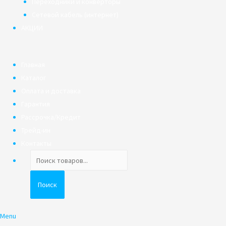
Переходники и конверторы
Сетевой кабель (интернет)
АКЦИИ
Главная
Каталог
Оплата и доставка
Гарантия
Рассрочка/Кредит
Трейд-ин
Контакты
Поиск
товаров
Поиск
Menu