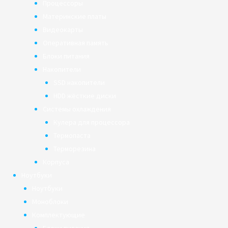
Процессоры
Материнские платы
Видеокарты
Оперативная память
Блоки питания
Накопители
SSD накопители
HDD жёсткие диски
Системы охлаждения
Кулера для процессора
Термопаста
Терморезина
Корпуса
Ноутбуки
Ноутбуки
Моноблоки
Комплектующие