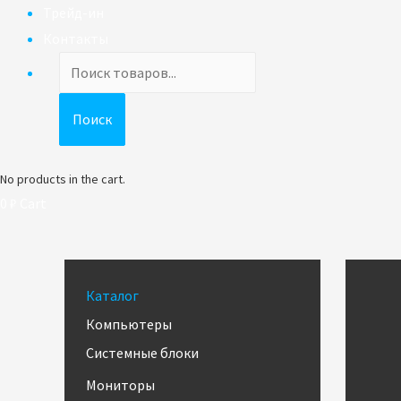
Трейд-ин
Контакты
Поиск
товаров
Поиск
No products in the cart.
0
₽
Cart
Каталог
Компьютеры
Системные блоки
Мониторы