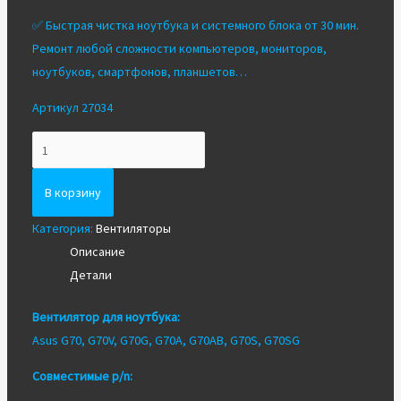
✅ Быстрая чистка ноутбука и системного блока от 30 мин.
Ремонт любой сложности компьютеров, мониторов,
ноутбуков, смартфонов, планшетов…
Артикул 27034
Количество
Вентилятор/
Кулер
В корзину
для
Категория:
Вентиляторы
ноутбука
Описание
Asus
Детали
G70V
G70G
Вентилятор для ноутбука:
Asus G70, G70V, G70G, G70A, G70AB, G70S, G70SG
Совместимые p/n: