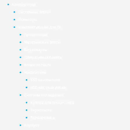
Компьютеры
Системные блоки
Мониторы
Комплектующие для ПК
Процессоры
Материнские платы
Видеокарты
Оперативная память
Блоки питания
Накопители
SSD накопители
HDD жёсткие диски
Системы охлаждения
Кулера для процессора
Термопаста
Терморезина
Корпуса