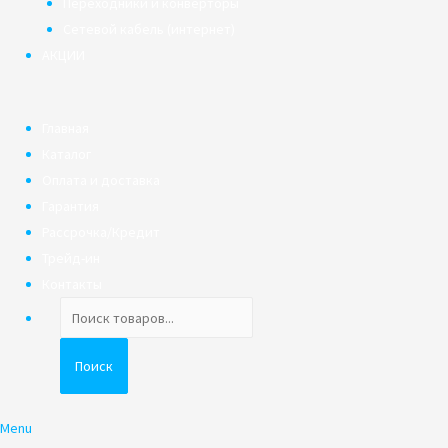
Переходники и конверторы
Сетевой кабель (интернет)
АКЦИИ
Главная
Каталог
Оплата и доставка
Гарантия
Рассрочка/Кредит
Трейд-ин
Контакты
Поиск
товаров
Поиск
Menu