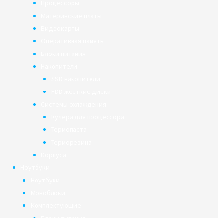
Процессоры
Материнские платы
Видеокарты
Оперативная память
Блоки питания
Накопители
SSD накопители
HDD жёсткие диски
Системы охлаждения
Кулера для процессора
Термопаста
Терморезина
Корпуса
Ноутбуки
Ноутбуки
Моноблоки
Комплектующие