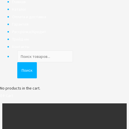
Главная
Каталог
Оплата и доставка
Гарантия
Рассрочка/Кредит
Трейд-ин
Контакты
Поиск
товаров
Поиск
No products in the cart.
0
₽
Cart