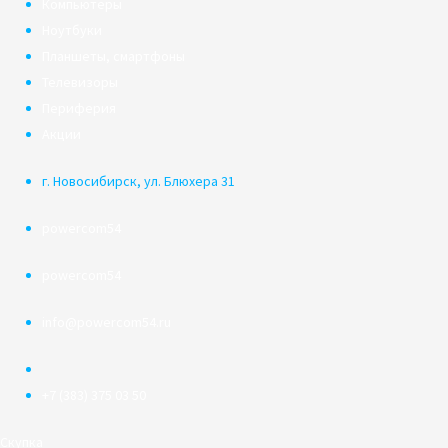
Компьютеры
Ноутбуки
Планшеты, смартфоны
Телевизоры
Периферия
Акции
г. Новосибирск, ул. Блюхера 31
powercom54
powercom54
info@powercom54.ru
+7 (383) 375 03 50
Скупка