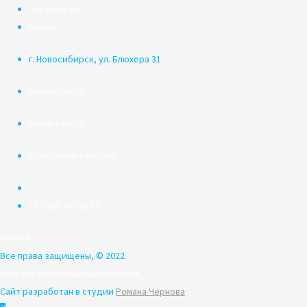
Периферия
Акции
г. Новосибирск, ул. Блюхера 31
powercom54
powercom54
info@powercom54.ru
+7 (383) 375 03 50
Скупка
Все права защищены, © 2022
Политика конфиденциальности
Сайт разработан в студии
Романа Чернова