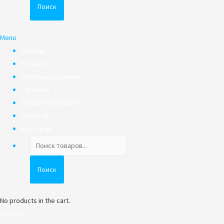
Поиск
Menu
Главная
Каталог
Оплата и доставка
Гарантия
Рассрочка/Кредит
Трейд-ин
Контакты
Поиск
товаров
Поиск
No products in the cart.
0
₽
Cart