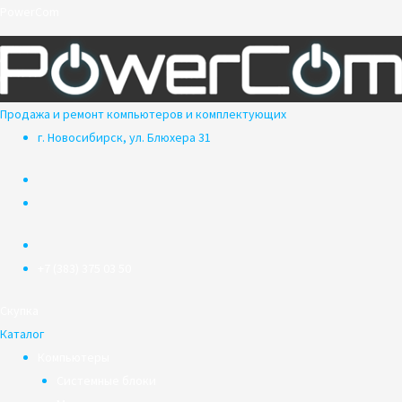
Перейти
PowerCom
к
содержимому
Продажа и ремонт компьютеров и комплектующих
г. Новосибирск, ул. Блюхера 31
+7 (383) 375 03 50
Скупка
Каталог
Компьютеры
Системные блоки