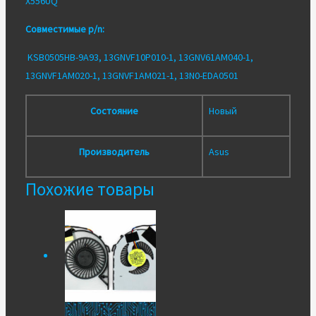
X556UQ
Совместимые p/n:
KSB0505HB-9A93, 13GNVF10P010-1, 13GNV61AM040-1,
13GNVF1AM020-1, 13GNVF1AM021-1, 13N0-EDA0501
Состояние
Новый
Производитель
Asus
Похожие товары