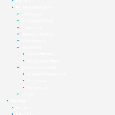
Мониторы
Комплектующие для ПК
Процессоры
Материнские платы
Видеокарты
Оперативная память
Блоки питания
Накопители
SSD накопители
HDD жёсткие диски
Системы охлаждения
Кулера для процессора
Термопаста
Терморезина
Корпуса
Ноутбуки
Ноутбуки
Моноблоки