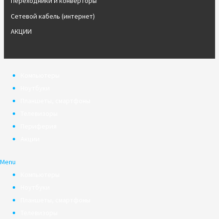
Переходники и конверторы
Сетевой кабель (интернет)
АКЦИИ
Компьютеры
Ноутбуки
Планшеты, смартфоны
Телевизоры
Периферия
Акции
Menu
Компьютеры
Ноутбуки
Планшеты, смартфоны
Телевизоры