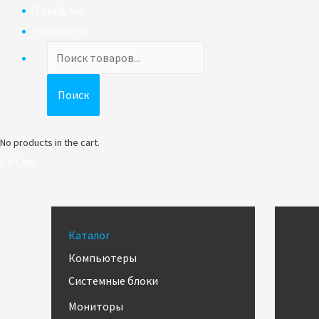
Трейд-ин
Контакты
Поиск
товаров
Поиск
No products in the cart.
0
₽
Cart
Каталог
Компьютеры
Системные блоки
Мониторы