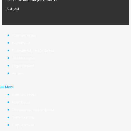
АКЦИИ
Компьютеры
Ноутбуки
Планшеты, смартфоны
Телевизоры
Периферия
Акции
Menu
Компьютеры
Ноутбуки
Планшеты, смартфоны
Телевизоры
Периферия