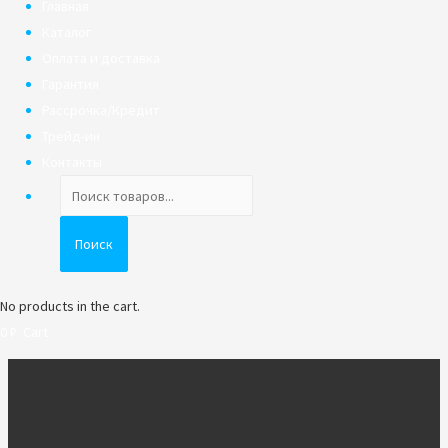
Главная
Каталог
Оплата и доставка
Гарантия
Рассрочка/Кредит
Трейд-ин
Контакты
Поиск
товаров
Поиск
No products in the cart.
0
₽
Cart