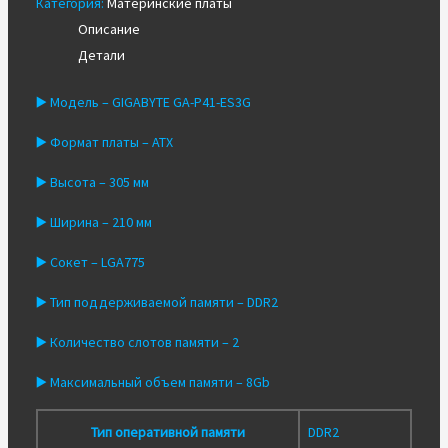
Категория:
Материнские платы
GA-
Описание
P41-
Детали
ES3G
▶️ Модель – GIGABYTE GA-P41-ES3G
▶️ Формат платы – ATX
▶️ Высота – 305 мм
▶️ Ширина – 210 мм
▶️ Сокет – LGA775
▶️ Тип поддерживаемой памяти – DDR2
▶️ Количество слотов памяти – 2
▶️ Максимальный объем памяти – 8Gb
Тип оперативной памяти
DDR2