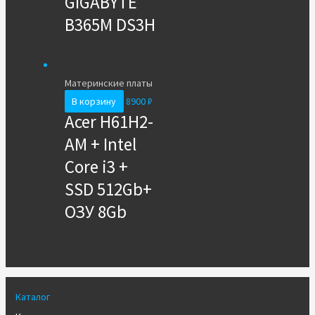
GIGABYTE
B365M DS3H
Материнские платы
В корзину
8900
₽
Acer H61H2-
AM + Intel
Core i3 +
SSD 512Gb+
ОЗУ 8Gb
Каталог