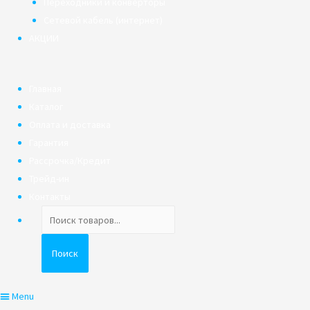
Переходники и конверторы
Сетевой кабель (интернет)
АКЦИИ
Главная
Каталог
Оплата и доставка
Гарантия
Рассрочка/Кредит
Трейд-ин
Контакты
Поиск
товаров
Поиск
Menu