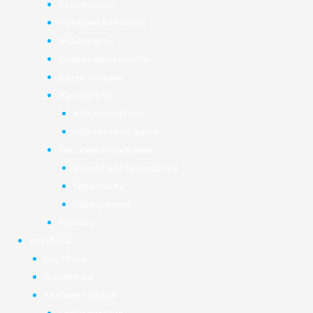
Процессоры
Материнские платы
Видеокарты
Оперативная память
Блоки питания
Накопители
SSD накопители
HDD жёсткие диски
Системы охлаждения
Кулера для процессора
Термопаста
Терморезина
Корпуса
Ноутбуки
Ноутбуки
Моноблоки
Комплектующие