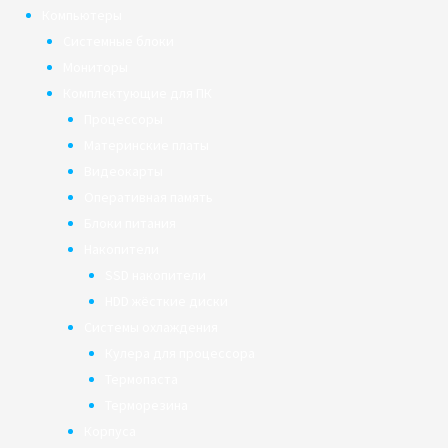
Компьютеры
Системные блоки
Мониторы
Комплектующие для ПК
Процессоры
Материнские платы
Видеокарты
Оперативная память
Блоки питания
Накопители
SSD накопители
HDD жёсткие диски
Системы охлаждения
Кулера для процессора
Термопаста
Терморезина
Корпуса