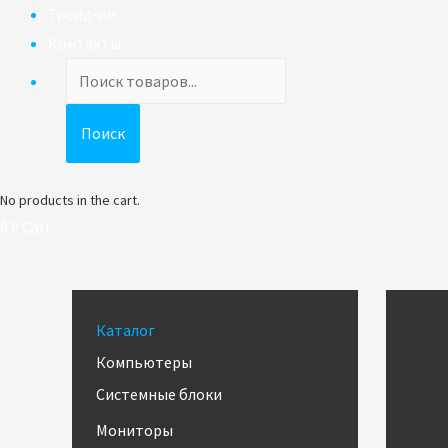
Трейд-ин
Контакты
Поиск
товаров
Поиск
No products in the cart.
0
₽
Cart
Каталог
Компьютеры
Системные блоки
Мониторы