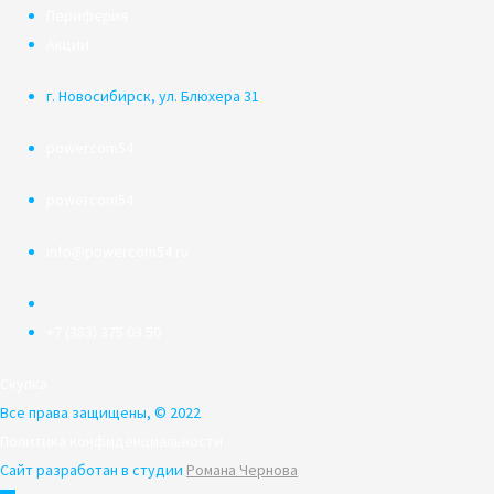
Периферия
Акции
г. Новосибирск, ул. Блюхера 31
powercom54
powercom54
info@powercom54.ru
+7 (383) 375 03 50
Скупка
Все права защищены, © 2022
Политика конфиденциальности
Сайт разработан в студии
Романа Чернова