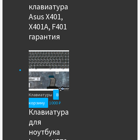
клавиатура
Asus X401,
X401A, F401
гарантия
Клавиатуры
В
корзину
1000
₽
Клавиатура
для
ноутбука