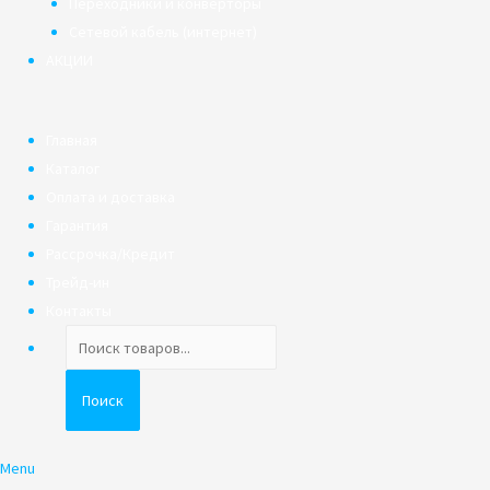
Переходники и конверторы
Сетевой кабель (интернет)
АКЦИИ
Главная
Каталог
Оплата и доставка
Гарантия
Рассрочка/Кредит
Трейд-ин
Контакты
Поиск
товаров
Поиск
Menu