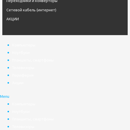
Переходники и конверторы
Сетевой кабель (интернет)
АКЦИИ
Компьютеры
Ноутбуки
Планшеты, смартфоны
Телевизоры
Периферия
Акции
Menu
Компьютеры
Ноутбуки
Планшеты, смартфоны
Телевизоры