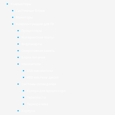
Компьютеры
Системные блоки
Мониторы
Комплектующие для ПК
Процессоры
Материнские платы
Видеокарты
Оперативная память
Блоки питания
Накопители
SSD накопители
HDD жёсткие диски
Системы охлаждения
Кулера для процессора
Термопаста
Терморезина
Корпуса