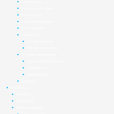
Процессоры
Материнские платы
Видеокарты
Оперативная память
Блоки питания
Накопители
SSD накопители
HDD жёсткие диски
Системы охлаждения
Кулера для процессора
Термопаста
Терморезина
Корпуса
Ноутбуки
Ноутбуки
Моноблоки
Комплектующие