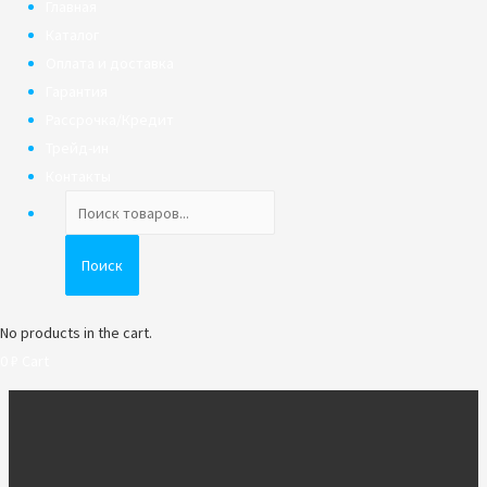
Главная
Каталог
Оплата и доставка
Гарантия
Рассрочка/Кредит
Трейд-ин
Контакты
Поиск
товаров
Поиск
No products in the cart.
0
₽
Cart