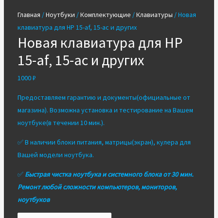
Главная
/
Ноутбуки
/
Комплектующие
/
Клавиатуры
/ Новая
клавиатура для HP 15-af, 15-ac и других
Новая клавиатура для HP
15-af, 15-ac и других
1000
₽
Предоставляем гарантию и документы(официальные от
магазина). Возможна установка и тестирование на Вашем
ноутбуке(в течении 10 мин.).
✅ В наличии блоки питания, матрицы(экран), кулера для
Вашей модели ноутбука.
✅
Быстрая чистка ноутбука и системного блока от 30 мин.
Ремонт любой сложности компьютеров, мониторов,
ноутбуков