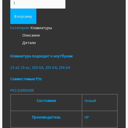
Количество
Новая
клавиатура
В корзину
для
Категория:
Клавиатуры
HP
Описание
15-
Детали
af,
15-
Клавиатура подходит к ноутбукам:
ac
и
15-af, 15-ac, 250 G4, 255 G4, 256 G4
других
Совместимые P/n:
PK131EM2A05
Состояние
Новый
Производитель
HP