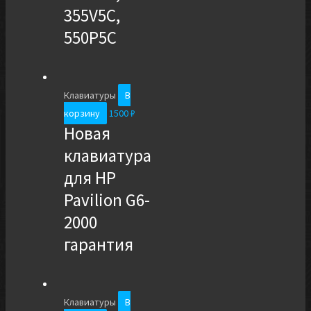
355V5C,
550P5C
Клавиатуры
В
корзину
1500
₽
Новая
клавиатура
для HP
Pavilion G6-
2000
гарантия
Клавиатуры
В