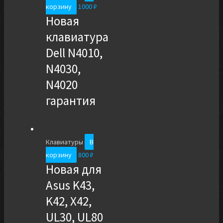
корзину
1000
₽
Новая
клавиатура
Dell N4010,
N4030,
N4020
гарантия
Клавиатуры
В
корзину
800
₽
Новая для
Asus K43,
K42, X42,
UL30, UL80