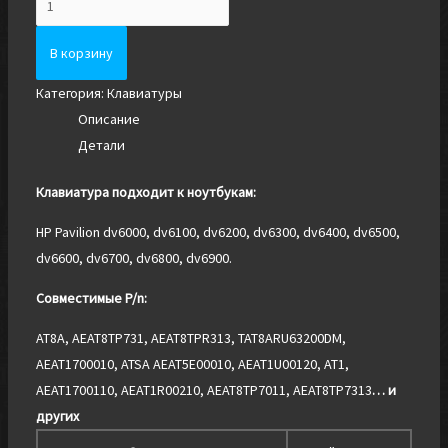
Клавиатура
для
В корзину
HP
Категория:
Клавиатуры
Pavilion
Описание
DV6000,
Детали
DV6100
Клавиатура подходит к ноутбукам:
HP Pavilion dv6000, dv6100, dv6200, dv6300, dv6400, dv6500,
dv6600, dv6700, dv6800, dv6900.
Совместимые P/n:
AT8A, AEAT8TP731, AEAT8TPR313, TAT8ARU63200DM,
AEAT1700010, ATSA AEAT5E00010, AEAT1U00120, AT1,
AEAT1700110, AEAT1R00210, AEAT8TP7011, AEAT8TP7313
… и
других