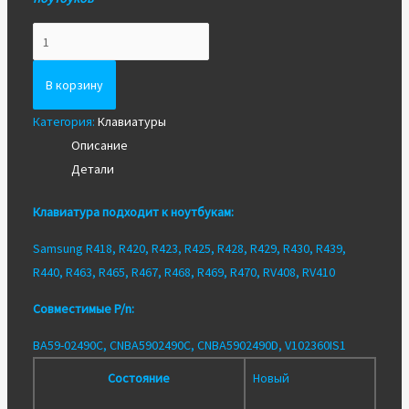
Количество
Новая
клавиатура
В корзину
SAMSUNG
Категория:
Клавиатуры
R425,
Описание
R467,
Детали
R465
гарантия
Клавиатура подходит к ноутбукам:
Samsung R418, R420, R423, R425, R428, R429, R430, R439,
R440, R463, R465, R467, R468, R469, R470, RV408, RV410
Совместимые P/n:
BA59-02490C, CNBA5902490C, CNBA5902490D, V102360IS1
Состояние
Новый