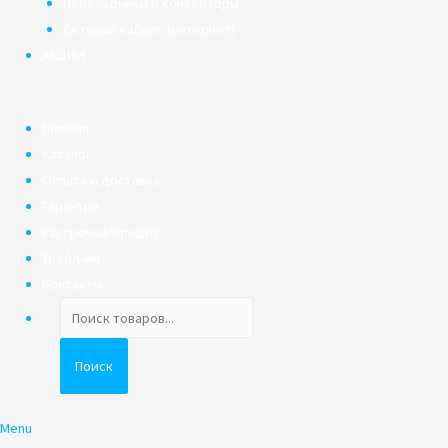
Переходники и конверторы
Сетевой кабель (интернет)
АКЦИИ
Главная
Каталог
Оплата и доставка
Гарантия
Рассрочка/Кредит
Трейд-ин
Контакты
Поиск
товаров
Поиск
Menu