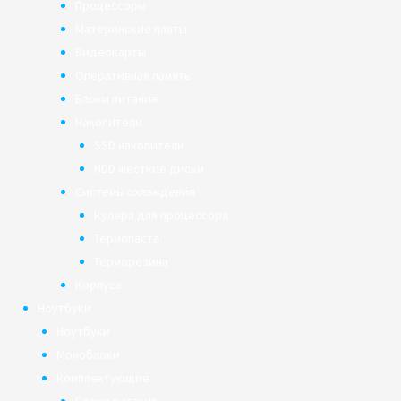
Процессоры
Материнские платы
Видеокарты
Оперативная память
Блоки питания
Накопители
SSD накопители
HDD жёсткие диски
Системы охлаждения
Кулера для процессора
Термопаста
Терморезина
Корпуса
Ноутбуки
Ноутбуки
Моноблоки
Комплектующие