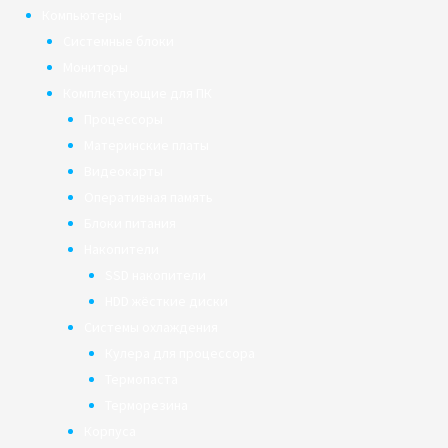
Компьютеры
Системные блоки
Мониторы
Комплектующие для ПК
Процессоры
Материнские платы
Видеокарты
Оперативная память
Блоки питания
Накопители
SSD накопители
HDD жёсткие диски
Системы охлаждения
Кулера для процессора
Термопаста
Терморезина
Корпуса