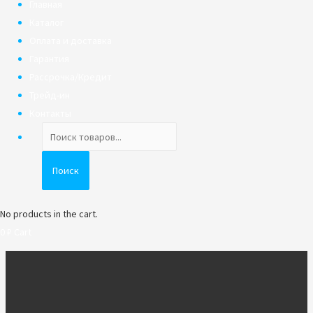
Главная
Каталог
Оплата и доставка
Гарантия
Рассрочка/Кредит
Трейд-ин
Контакты
Поиск
товаров
Поиск
No products in the cart.
0
₽
Cart