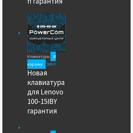
n гарантия
Клавиатуры
В
корзину
900
₽
Новая
клавиатура
для Lenovo
100-15IBY
гарантия