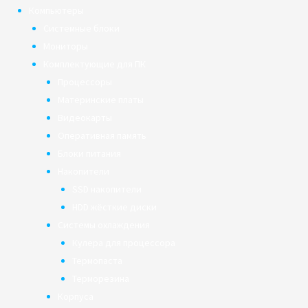
Компьютеры
Системные блоки
Мониторы
Комплектующие для ПК
Процессоры
Материнские платы
Видеокарты
Оперативная память
Блоки питания
Накопители
SSD накопители
HDD жёсткие диски
Системы охлаждения
Кулера для процессора
Термопаста
Терморезина
Корпуса