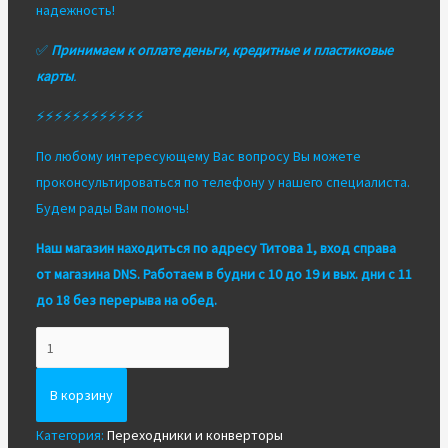
надежность!
✅
Принимаем к оплате деньги, кредитные и пластиковые
карты
.
⚡⚡⚡⚡⚡⚡⚡⚡⚡⚡⚡⚡
По любому интересующему Вас вопросу Вы можете
проконсультироваться по телефону у нашего специалиста.
Будем рады Вам помочь!
Наш магазин находиться по адресу Титова 1, вход справа
от магазина DNS. Работаем в будни с 10 до 19 и вых. дни с 11
до 18 без перерыва на обед.
Количество
Новый
оригинальный
В корзину
кабель(шнур)
Категория:
Переходники и конверторы
VGA