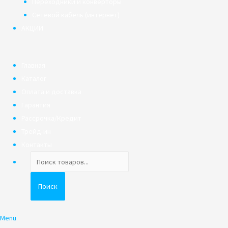
Переходники и конверторы
Сетевой кабель (интернет)
АКЦИИ
Главная
Каталог
Оплата и доставка
Гарантия
Рассрочка/Кредит
Трейд-ин
Контакты
Поиск
товаров
Поиск
Menu