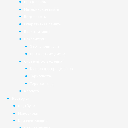
Процессоры
Материнские платы
Видеокарты
Оперативная память
Блоки питания
Накопители
SSD накопители
HDD жёсткие диски
Системы охлаждения
Кулера для процессора
Термопаста
Терморезина
Корпуса
Ноутбуки
Ноутбуки
Моноблоки
Комплектующие