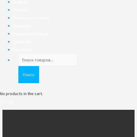
Главная
Каталог
Оплата и доставка
Гарантия
Рассрочка/Кредит
Трейд-ин
Контакты
Поиск
товаров
Поиск
No products in the cart.
0
₽
Cart