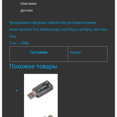
Описание
для
Детали
монитора
Предлагаем к продаже кабеля VGA для подключения
монитора или TV к компьютеру, ноутбуку, нетбуку, неттопу
итд.
1 шт — 200р.
Состояние
Новый
Похожие товары