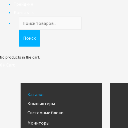
Трейд-ин
Контакты
Поиск
товаров
Поиск
No products in the cart.
0
₽
Cart
Каталог
Компьютеры
Системные блоки
Мониторы