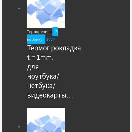
Терморезина
В
корзину
300
₽
Термопрокладка
t = 1mm.
для
ноутбука/
нетбука/
видеокарты…