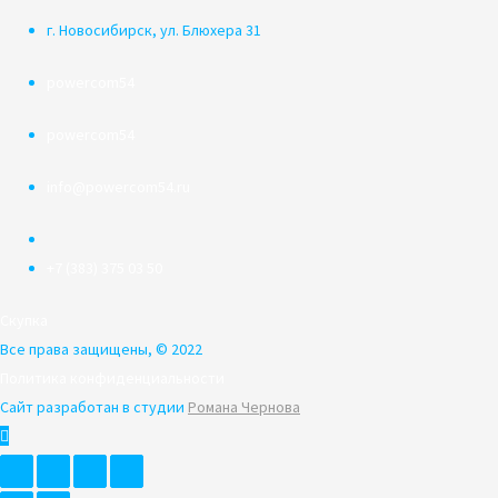
г. Новосибирск, ул. Блюхера 31
powercom54
powercom54
info@powercom54.ru
+7 (383) 375 03 50
Скупка
Все права защищены, © 2022
Политика конфиденциальности
Сайт разработан в студии
Романа Чернова
Пролистать
наверх