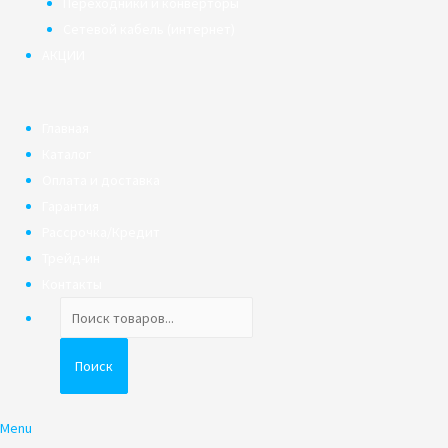
Переходники и конверторы
Сетевой кабель (интернет)
АКЦИИ
Главная
Каталог
Оплата и доставка
Гарантия
Рассрочка/Кредит
Трейд-ин
Контакты
Поиск
товаров
Поиск
Menu