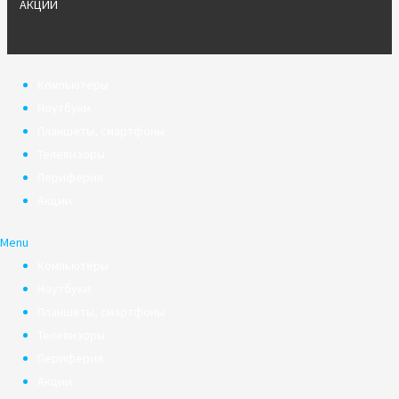
АКЦИИ
Компьютеры
Ноутбуки
Планшеты, смартфоны
Телевизоры
Периферия
Акции
Menu
Компьютеры
Ноутбуки
Планшеты, смартфоны
Телевизоры
Периферия
Акции