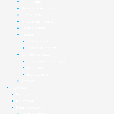
Процессоры
Материнские платы
Видеокарты
Оперативная память
Блоки питания
Накопители
SSD накопители
HDD жёсткие диски
Системы охлаждения
Кулера для процессора
Термопаста
Терморезина
Корпуса
Ноутбуки
Ноутбуки
Моноблоки
Комплектующие