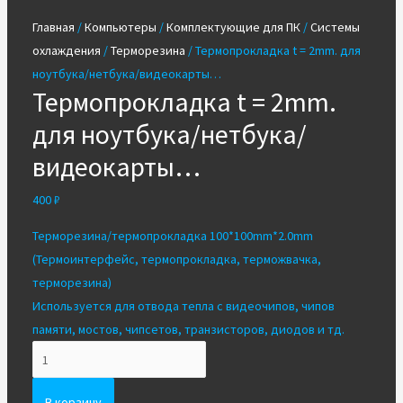
Главная
/
Компьютеры
/
Комплектующие для ПК
/
Системы
охлаждения
/
Терморезина
/ Термопрокладка t = 2mm. для
ноутбука/нетбука/видеокарты…
Термопрокладка t = 2mm.
для ноутбука/нетбука/
видеокарты…
400
₽
Терморезина/термопрокладка
100*100mm*2.0mm
(Термоинтерфейс, термопрокладка, терможвачка,
терморезина)
Используется для отвода тепла с видеочипов, чипов
памяти, мостов, чипсетов, транзисторов, диодов и тд.
Количество
Термопрокладка
t
В корзину