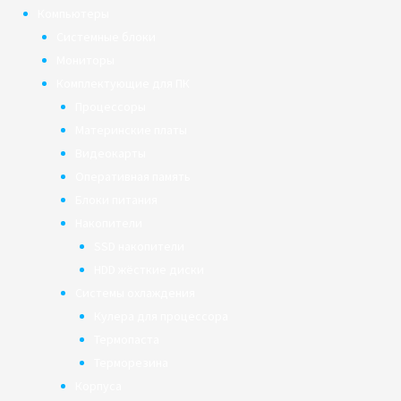
Компьютеры
Системные блоки
Мониторы
Комплектующие для ПК
Процессоры
Материнские платы
Видеокарты
Оперативная память
Блоки питания
Накопители
SSD накопители
HDD жёсткие диски
Системы охлаждения
Кулера для процессора
Термопаста
Терморезина
Корпуса