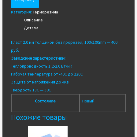
=
Категория:
Терморезина
2mm.
Описание
для
Детали
ноутбука/
нетбука/
Пласт 2.0 мм толщиной без прорезей, 100x100mm —
400
видеокарты...
руб.
Заводские характеристики:
Теплопроводность 1,2-2.0 Вт/мК
Рабочая температура от -40С до 220С
Защита от напряжения до 4Кв
Твердость 13С — 50С
Состояние
Новый
Похожие товары