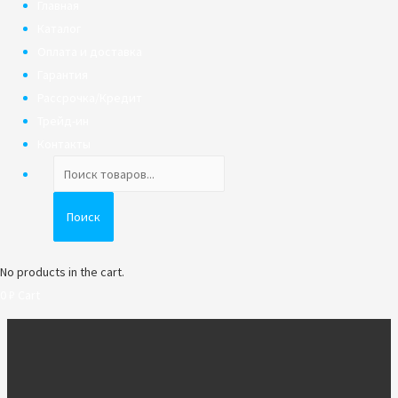
Главная
Каталог
Оплата и доставка
Гарантия
Рассрочка/Кредит
Трейд-ин
Контакты
Поиск
товаров
Поиск
No products in the cart.
0
₽
Cart