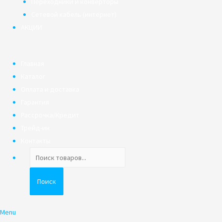
Переходники и конверторы
Сетевой кабель (интернет)
АКЦИИ
Главная
Каталог
Оплата и доставка
Гарантия
Рассрочка/Кредит
Трейд-ин
Контакты
Поиск
товаров
Поиск
Menu