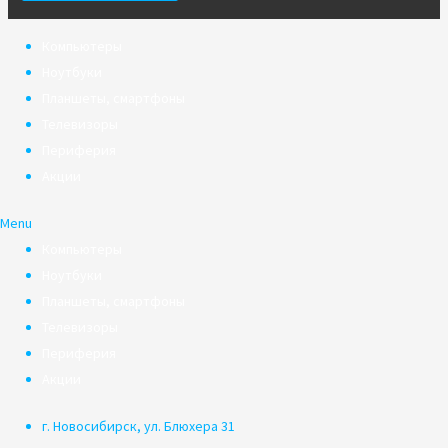
Компьютеры
Ноутбуки
Планшеты, смартфоны
Телевизоры
Периферия
Акции
Menu
Компьютеры
Ноутбуки
Планшеты, смартфоны
Телевизоры
Периферия
Акции
г. Новосибирск, ул. Блюхера 31