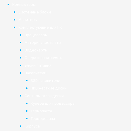
Компьютеры
Системные блоки
Мониторы
Комплектующие для ПК
Процессоры
Материнские платы
Видеокарты
Оперативная память
Блоки питания
Накопители
SSD накопители
HDD жёсткие диски
Системы охлаждения
Кулера для процессора
Термопаста
Терморезина
Корпуса