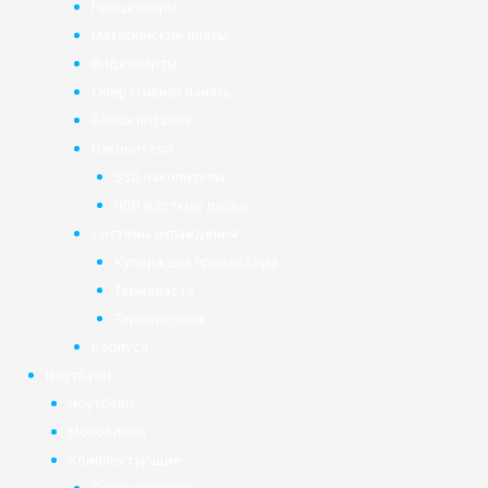
Процессоры
Материнские платы
Видеокарты
Оперативная память
Блоки питания
Накопители
SSD накопители
HDD жёсткие диски
Системы охлаждения
Кулера для процессора
Термопаста
Терморезина
Корпуса
Ноутбуки
Ноутбуки
Моноблоки
Комплектующие