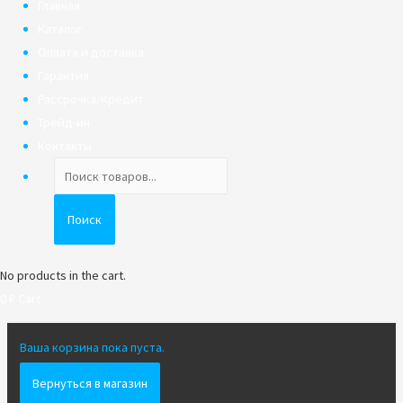
Главная
Каталог
Оплата и доставка
Гарантия
Рассрочка/Кредит
Трейд-ин
Контакты
Поиск
товаров
Поиск
No products in the cart.
0
₽
Cart
Ваша корзина пока пуста.
Вернуться в магазин