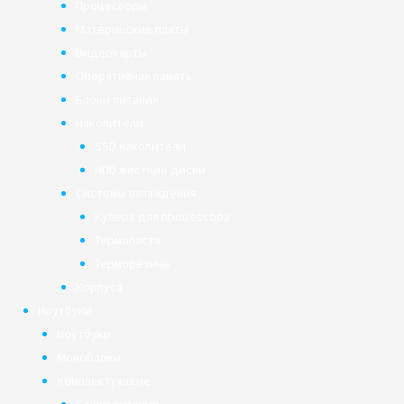
Процессоры
Материнские платы
Видеокарты
Оперативная память
Блоки питания
Накопители
SSD накопители
HDD жёсткие диски
Системы охлаждения
Кулера для процессора
Термопаста
Терморезина
Корпуса
Ноутбуки
Ноутбуки
Моноблоки
Комплектующие