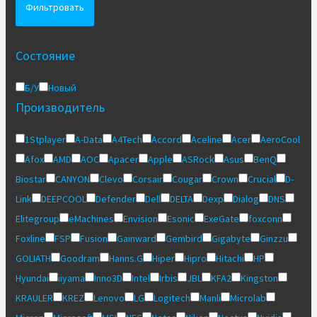
Фильтровать
Состояние
Б/У
Новый
Производитель
1Stplayer
A-Data
A4Tech
Accord
Aceline
Acer
AeroCool
Afox
AMD
AOC
Apacer
Apple
ASRock
Asus
BenQ
Biostar
CANYON
Clevo
Corsair
Cougar
Crown
Crucial
D-
Link
DEEPCOOL
Defender
Dell
DELTA
Dexp
Dialog
DNS
Elitegroup
eMachines
Envision
Esonic
ExeGate
foxconn
Foxline
FSP
Fusion
Gainward
Gembird
Gigabyte
Ginzzu
GOLIATH
Goodram
Hanns.G
Hiper
Hipro
Hitachi
HP
Hyundai
iiyama
Inno3D
Intel
Irbis
JBL
KFA2
Kingston
KRAULER
KREZ
Lenovo
LG
Logitech
Manli
Microlab