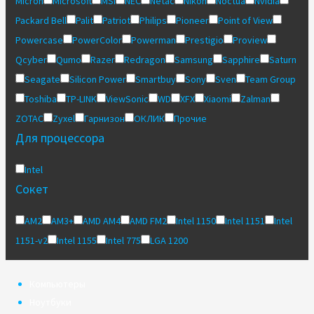
Micron
Microsoft
MSI
NEC
Netac
Nikon
Noctua
Nvidia
Packard Bell
Palit
Patriot
Philips
Pioneer
Point of View
Powercase
PowerColor
Powerman
Prestigio
Proview
Qcyber
Qumo
Razer
Redragon
Samsung
Sapphire
Saturn
Seagate
Silicon Power
Smartbuy
Sony
Sven
Team Group
Toshiba
TP-LINK
ViewSonic
WD
XFX
Xiaomi
Zalman
ZOTAC
Zyxel
Гарнизон
ОКЛИК
Прочие
Для процессора
Intel
Сокет
AM2
AM3+
AMD AM4
AMD FM2
Intel 1150
Intel 1151
Intel
1151-v2
Intel 1155
Intel 775
LGA 1200
Компьютеры
Ноутбуки