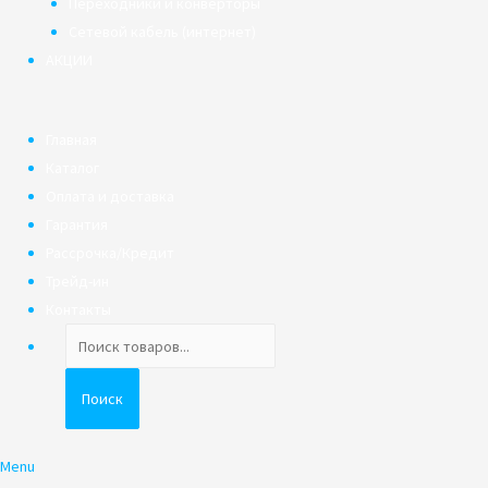
Переходники и конверторы
Сетевой кабель (интернет)
АКЦИИ
Главная
Каталог
Оплата и доставка
Гарантия
Рассрочка/Кредит
Трейд-ин
Контакты
Поиск
товаров
Поиск
Menu