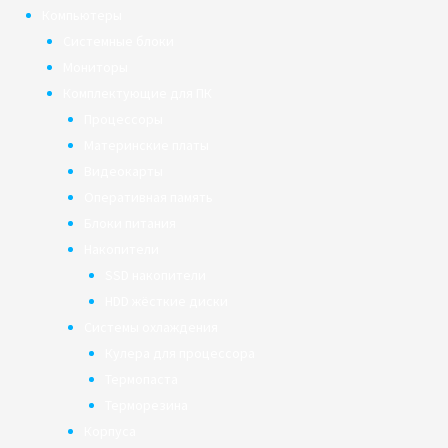
Компьютеры
Системные блоки
Мониторы
Комплектующие для ПК
Процессоры
Материнские платы
Видеокарты
Оперативная память
Блоки питания
Накопители
SSD накопители
HDD жёсткие диски
Системы охлаждения
Кулера для процессора
Термопаста
Терморезина
Корпуса