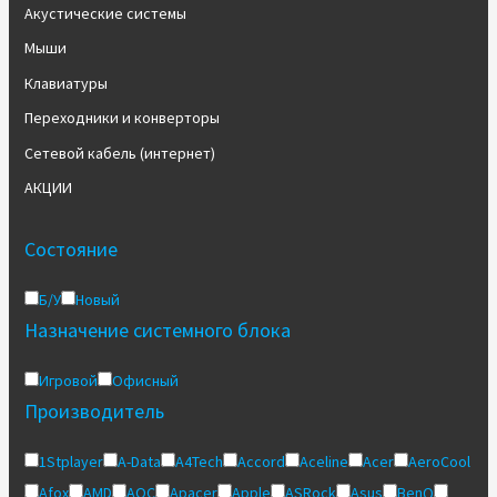
Акустические системы
Мыши
Клавиатуры
Переходники и конверторы
Сетевой кабель (интернет)
АКЦИИ
Состояние
Б/У
Новый
Назначение системного блока
Игровой
Офисный
Производитель
1Stplayer
A-Data
A4Tech
Accord
Aceline
Acer
AeroCool
Afox
AMD
AOC
Apacer
Apple
ASRock
Asus
BenQ