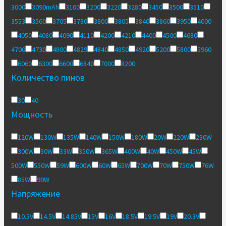
3000
3090mAh
3100
3200
3220
3280
3450
3500
3510
3553
3560
3705
3780
3800
3805
3840
3860
3950
4000
4050
4080
4090
4110
4200
4210
4400
4500
4680
4700
4730
4800
4829
4840
4850
4920
5200
5800
5960
6060
6300
6600
6840
7000
8200
Количество пинов
30
40
Мощность
120W
130W
135W
140W
150W
180W
20W
220W
230W
300W
30W
33W
350W
365W
400W
40W
450W
45W
500W
550W
59W
600W
60W
65W
700W
70W
750W
76W
85W
90W
Напряжение
10.5V
14.5V
14.85V
15V
16V
18.5V
19.5V
19V
20.3V