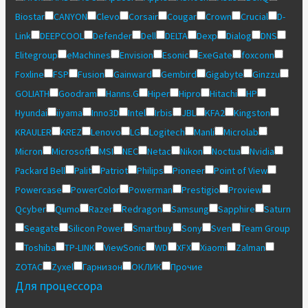
Biostar
CANYON
Clevo
Corsair
Cougar
Crown
Crucial
D-
Link
DEEPCOOL
Defender
Dell
DELTA
Dexp
Dialog
DNS
Elitegroup
eMachines
Envision
Esonic
ExeGate
foxconn
Foxline
FSP
Fusion
Gainward
Gembird
Gigabyte
Ginzzu
GOLIATH
Goodram
Hanns.G
Hiper
Hipro
Hitachi
HP
Hyundai
iiyama
Inno3D
Intel
Irbis
JBL
KFA2
Kingston
KRAULER
KREZ
Lenovo
LG
Logitech
Manli
Microlab
Micron
Microsoft
MSI
NEC
Netac
Nikon
Noctua
Nvidia
Packard Bell
Palit
Patriot
Philips
Pioneer
Point of View
Powercase
PowerColor
Powerman
Prestigio
Proview
Qcyber
Qumo
Razer
Redragon
Samsung
Sapphire
Saturn
Seagate
Silicon Power
Smartbuy
Sony
Sven
Team Group
Toshiba
TP-LINK
ViewSonic
WD
XFX
Xiaomi
Zalman
ZOTAC
Zyxel
Гарнизон
ОКЛИК
Прочие
Для процессора