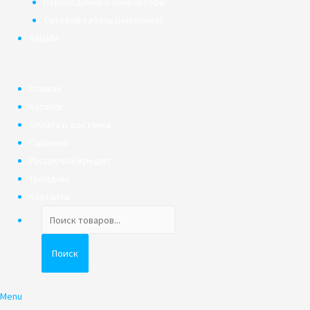
Переходники и конверторы
Сетевой кабель (интернет)
АКЦИИ
Главная
Каталог
Оплата и доставка
Гарантия
Рассрочка/Кредит
Трейд-ин
Контакты
Поиск
товаров
Поиск
Menu