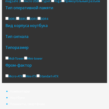
magsafe 2
micro USB
TypeC
Yoga
Прямоугольный разъем
Тип оперативной памяти
DDR1
DDR2
DDR3
DDR4
Вид корпуса ноутбука
Тип сигнала
Типоразмер
Midi-Tower
Mini-tower
Фром-фактор
Micro-ATX
Mini-ITX
Standart-ATX
Компьютеры
Ноутбуки
Планшеты, смартфоны