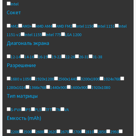
Intel
Сокет
AM2
AM3+
AMD AM4
AMD FM2
Intel 1150
Intel 1151
Intel
1151-v2
Intel 1155
Intel 775
LGA 1200
Диагональ экрана
12-14
14-16
16-19
19-22
22-26
26-31
31-38
Разрешение
1680 x 1050
1920x1200
2560x1440
3200x1800
1024x768
1280x1024
1366x768
1440x900
1600x900
1920x1080
Тип матрицы
S-PVA
IPS
PLS
TFT
TN
VA
Ёмкость (mAh)
2200
2500
2600
2620
2670
2700
2810
2850
2950