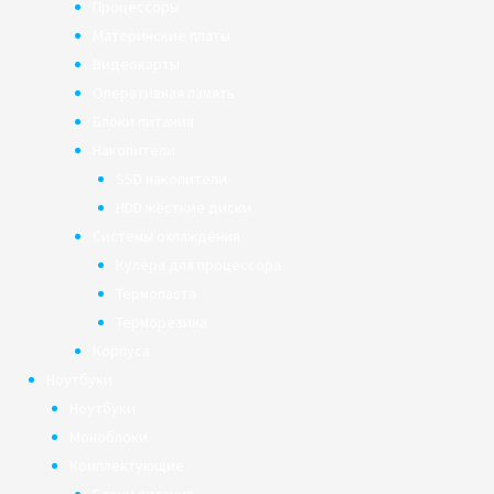
Процессоры
Материнские платы
Видеокарты
Оперативная память
Блоки питания
Накопители
SSD накопители
HDD жёсткие диски
Системы охлаждения
Кулера для процессора
Термопаста
Терморезина
Корпуса
Ноутбуки
Ноутбуки
Моноблоки
Комплектующие