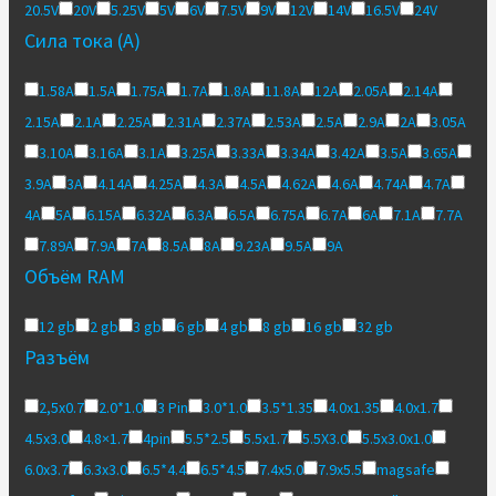
20.5V
20V
5.25V
5V
6V
7.5V
9V
12V
14V
16.5V
24V
Сила тока (А)
1.58A
1.5A
1.75A
1.7A
1.8A
11.8A
12A
2.05A
2.14A
2.15A
2.1A
2.25A
2.31A
2.37A
2.53A
2.5A
2.9A
2A
3.05A
3.10A
3.16A
3.1A
3.25A
3.33A
3.34A
3.42A
3.5A
3.65A
3.9A
3A
4.14A
4.25A
4.3A
4.5A
4.62A
4.6A
4.74A
4.7A
4A
5A
6.15А
6.32A
6.3A
6.5A
6.75A
6.7A
6A
7.1A
7.7A
7.89A
7.9A
7A
8.5A
8A
9.23A
9.5A
9A
Объём RAM
12 gb
2 gb
3 gb
6 gb
4 gb
8 gb
16 gb
32 gb
Разъём
2,5x0.7
2.0*1.0
3 Pin
3.0*1.0
3.5*1.35
4.0x1.35
4.0x1.7
4.5x3.0
4.8×1.7
4pin
5.5*2.5
5.5x1.7
5.5X3.0
5.5x3.0x1.0
6.0x3.7
6.3x3.0
6.5*4.4
6.5*4.5
7.4x5.0
7.9x5.5
magsafe