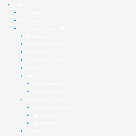
Компьютеры
Системные блоки
Мониторы
Комплектующие для ПК
Процессоры
Материнские платы
Видеокарты
Оперативная память
Блоки питания
Накопители
SSD накопители
HDD жёсткие диски
Системы охлаждения
Кулера для процессора
Термопаста
Терморезина
Корпуса