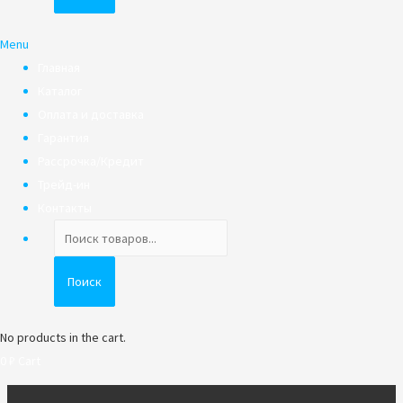
Menu
Главная
Каталог
Оплата и доставка
Гарантия
Рассрочка/Кредит
Трейд-ин
Контакты
Поиск
товаров
Поиск
No products in the cart.
0
₽
Cart