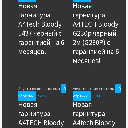
Новая
Новая
гарнитура
гарнитура
A4Tech Bloody
A4TECH Bloody
J437 черный с
G230p черный
гарантией на 6
2м (G230P) с
месяцев!
гарантией на 6
месяцев!
Акустические системы
В
Акустические системы
В
корзину
2500
₽
корзину
3300
₽
Новая
Новая
гарнитура
гарнитура
A4TECH Bloody
A4tech Bloody