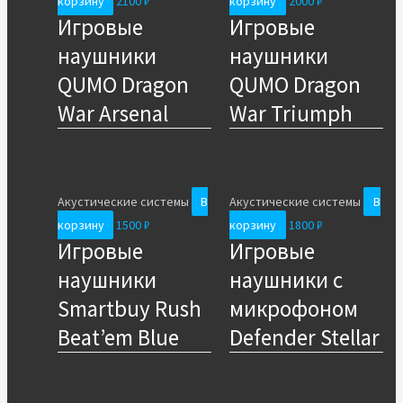
корзину
2100
₽
корзину
2000
₽
Игровые
Игровые
наушники
наушники
QUMO Dragon
QUMO Dragon
War Arsenal
War Triumph
Акустические системы
В
Акустические системы
В
корзину
1500
₽
корзину
1800
₽
Игровые
Игровые
наушники
наушники с
Smartbuy Rush
микрофоном
Beat’em Blue
Defender Stellar