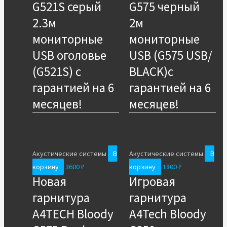
G521S серый
G575 черный
2.3м
2м
мониторные
мониторные
USB оголовье
USB (G575 USB/
(G521S) с
BLACK)с
гарантией на 6
гарантией на 6
месяцев!
месяцев!
Акустические системы
В
Акустические системы
В
корзину
3600
₽
корзину
1800
₽
Новая
Игровая
гарнитура
гарнитура
A4TECH Bloody
A4Tech Bloody