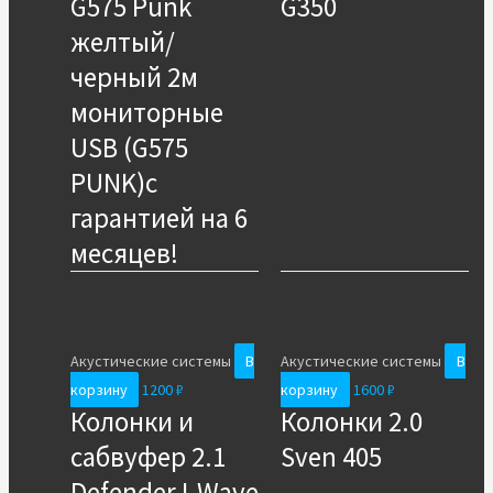
G575 Punk
G350
желтый/
черный 2м
мониторные
USB (G575
PUNK)с
гарантией на 6
месяцев!
Акустические системы
В
Акустические системы
В
корзину
1200
₽
корзину
1600
₽
Колонки и
Колонки 2.0
сабвуфер 2.1
Sven 405
Defender I-Wave