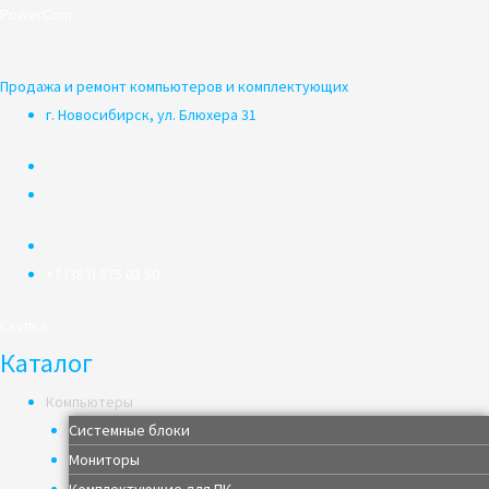
Перейти
PowerCom
к
содержимому
Продажа и ремонт компьютеров и комплектующих
г. Новосибирск, ул. Блюхера 31
+7 (383) 375 03 50
Скупка
Каталог
Компьютеры
Системные блоки
Мониторы