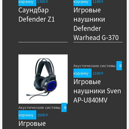
корзину
1300
₽
корзину
1100
₽
Саундбар
Игровые
Defender Z1
наушники
Defender
Warhead G-370
Акустические системы
В
корзину
2100
₽
Игровые
наушники Sven
AP-U840MV
Акустические системы
В
корзину
2500
₽
Игровые