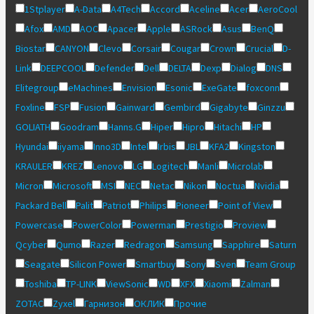
1Stplayer
A-Data
A4Tech
Accord
Aceline
Acer
AeroCool
Afox
AMD
AOC
Apacer
Apple
ASRock
Asus
BenQ
Biostar
CANYON
Clevo
Corsair
Cougar
Crown
Crucial
D-
Link
DEEPCOOL
Defender
Dell
DELTA
Dexp
Dialog
DNS
Elitegroup
eMachines
Envision
Esonic
ExeGate
foxconn
Foxline
FSP
Fusion
Gainward
Gembird
Gigabyte
Ginzzu
GOLIATH
Goodram
Hanns.G
Hiper
Hipro
Hitachi
HP
Hyundai
iiyama
Inno3D
Intel
Irbis
JBL
KFA2
Kingston
KRAULER
KREZ
Lenovo
LG
Logitech
Manli
Microlab
Micron
Microsoft
MSI
NEC
Netac
Nikon
Noctua
Nvidia
Packard Bell
Palit
Patriot
Philips
Pioneer
Point of View
Powercase
PowerColor
Powerman
Prestigio
Proview
Qcyber
Qumo
Razer
Redragon
Samsung
Sapphire
Saturn
Seagate
Silicon Power
Smartbuy
Sony
Sven
Team Group
Toshiba
TP-LINK
ViewSonic
WD
XFX
Xiaomi
Zalman
ZOTAC
Zyxel
Гарнизон
ОКЛИК
Прочие