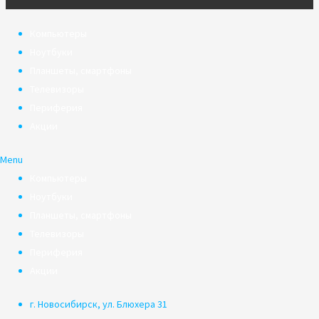
Компьютеры
Ноутбуки
Планшеты, смартфоны
Телевизоры
Периферия
Акции
Menu
Компьютеры
Ноутбуки
Планшеты, смартфоны
Телевизоры
Периферия
Акции
г. Новосибирск, ул. Блюхера 31