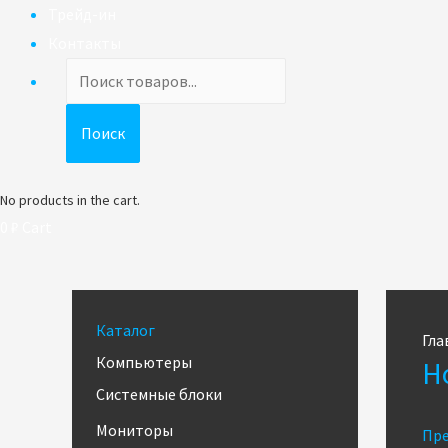
Трейд-ин
Контакты
Поиск
товаров
Поиск
No products in the cart.
0
₽
Cart
Каталог
Гла
Компьютеры
Н
Системные блоки
Мониторы
Пре