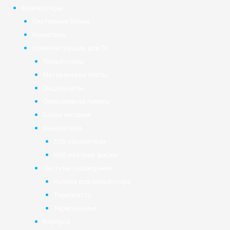
Компьютеры
Системные блоки
Мониторы
Комплектующие для ПК
Процессоры
Материнские платы
Видеокарты
Оперативная память
Блоки питания
Накопители
SSD накопители
HDD жёсткие диски
Системы охлаждения
Кулера для процессора
Термопаста
Терморезина
Корпуса