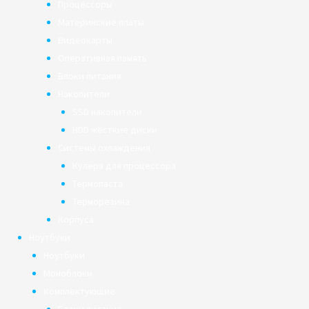
Процессоры
Материнские платы
Видеокарты
Оперативная память
Блоки питания
Накопители
SSD накопители
HDD жёсткие диски
Системы охлаждения
Кулера для процессора
Термопаста
Терморезина
Корпуса
Ноутбуки
Ноутбуки
Моноблоки
Комплектующие