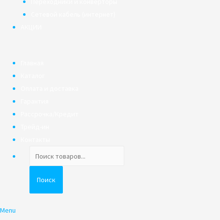
Переходники и конверторы
Сетевой кабель (интернет)
АКЦИИ
Главная
Каталог
Оплата и доставка
Гарантия
Рассрочка/Кредит
Трейд-ин
Контакты
Поиск
товаров
Поиск
Menu