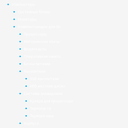
Компьютеры
Системные блоки
Мониторы
Комплектующие для ПК
Процессоры
Материнские платы
Видеокарты
Оперативная память
Блоки питания
Накопители
SSD накопители
HDD жёсткие диски
Системы охлаждения
Кулера для процессора
Термопаста
Терморезина
Корпуса