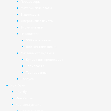
Процессоры
Материнские платы
Видеокарты
Оперативная память
Блоки питания
Накопители
SSD накопители
HDD жёсткие диски
Системы охлаждения
Кулера для процессора
Термопаста
Терморезина
Корпуса
Ноутбуки
Ноутбуки
Моноблоки
Комплектующие