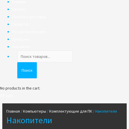
Главная
Каталог
Оплата и доставка
Гарантия
Рассрочка/Кредит
Трейд-ин
Контакты
Поиск
товаров
Поиск
No products in the cart.
0
₽
Cart
Главная
/
Компьютеры
/
Комплектующие для ПК
/ Накопители
Накопители