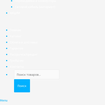
Переходники и конверторы
Сетевой кабель (интернет)
АКЦИИ
Главная
Каталог
Оплата и доставка
Гарантия
Рассрочка/Кредит
Трейд-ин
Контакты
Поиск
товаров
Поиск
Menu