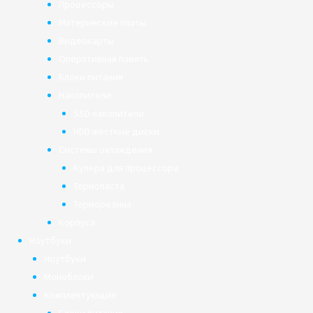
Процессоры
Материнские платы
Видеокарты
Оперативная память
Блоки питания
Накопители
SSD накопители
HDD жёсткие диски
Системы охлаждения
Кулера для процессора
Термопаста
Терморезина
Корпуса
Ноутбуки
Ноутбуки
Моноблоки
Комплектующие