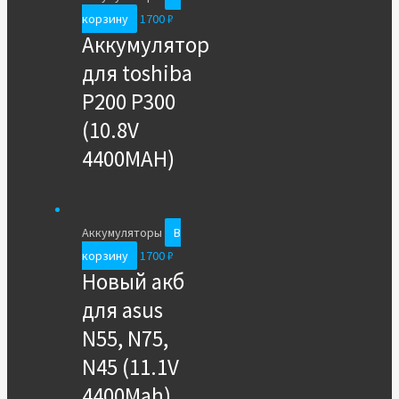
корзину
1700
₽
Аккумулятор
для toshiba
P200 P300
(10.8V
4400MAH)
Аккумуляторы
В
корзину
1700
₽
Новый акб
для asus
N55, N75,
N45 (11.1V
4400Mah)