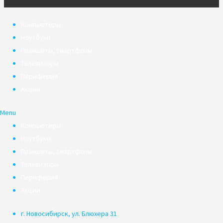
Компьютеры
Ноутбуки
Планшеты, смартфоны
Телевизоры
Периферия
Акции
Menu
Компьютеры
Ноутбуки
Планшеты, смартфоны
Телевизоры
Периферия
Акции
г. Новосибирск, ул. Блюхера 31