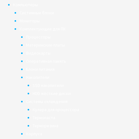
Компьютеры
Системные блоки
Мониторы
Комплектующие для ПК
Процессоры
Материнские платы
Видеокарты
Оперативная память
Блоки питания
Накопители
SSD накопители
HDD жёсткие диски
Системы охлаждения
Кулера для процессора
Термопаста
Терморезина
Корпуса