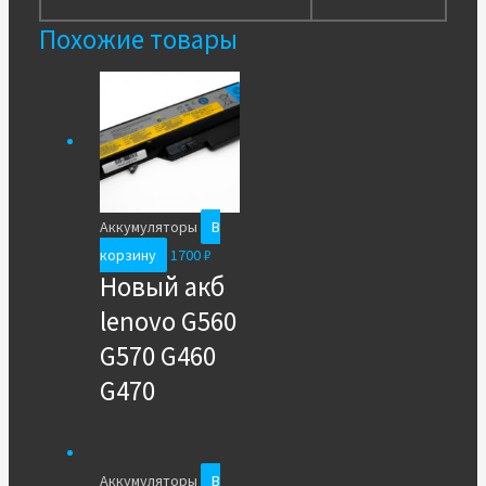
Похожие товары
Аккумуляторы
В
корзину
1700
₽
Новый акб
lenovo G560
G570 G460
G470
Аккумуляторы
В