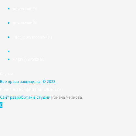
powercom54
powercom54
info@powercom54.ru
+7 (383) 375 03 50
Скупка
Все права защищены, © 2022
Политика конфиденциальности
Сайт разработан в студии
Романа Чернова
Пролистать
наверх