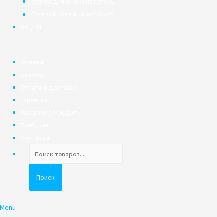
Переходники и конверторы
Сетевой кабель (интернет)
АКЦИИ
Главная
Каталог
Оплата и доставка
Гарантия
Рассрочка/Кредит
Трейд-ин
Контакты
Поиск
товаров
Поиск
Menu