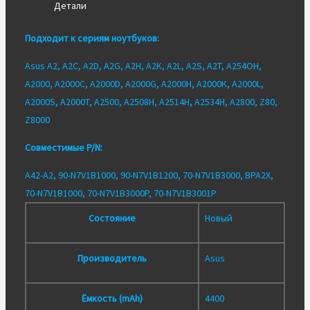
Детали
4400mAh)
Подходит к сериям ноутбуков:
Asus A2, A2C, A2D, A2G, A2H, A2K, A2L, A2S, A2T, A254OH,
A2000, A2000C, A2000D, A2000G, A2000H, A2000K, A2000L,
A2000S, A2000T, A2500, A2508H, A2514H, A2534H, A2800, Z80,
Z8000
Совместимые P/N:
A42-A2, 90-N7V1B1000, 90-N7V1B1200, 70-N7V1B3000, BPA2X,
70-N7V1B1000, 70-N7V1B3000P, 70-N7V1B3001P
Состояние
Новый
Производитель
Asus
Ёмкость (mAh)
4400