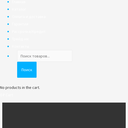
Главная
Каталог
Оплата и доставка
Гарантия
Рассрочка/Кредит
Трейд-ин
Контакты
Поиск
товаров
Поиск
No products in the cart.
0
₽
Cart