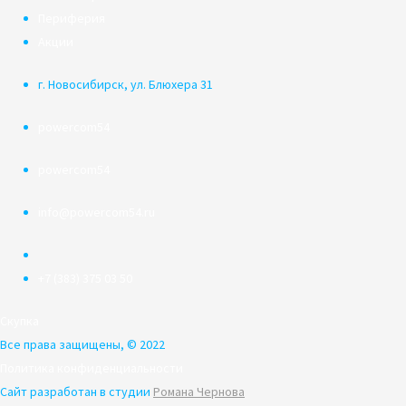
Периферия
Акции
г. Новосибирск, ул. Блюхера 31
powercom54
powercom54
info@powercom54.ru
+7 (383) 375 03 50
Скупка
Все права защищены, © 2022
Политика конфиденциальности
Сайт разработан в студии
Романа Чернова