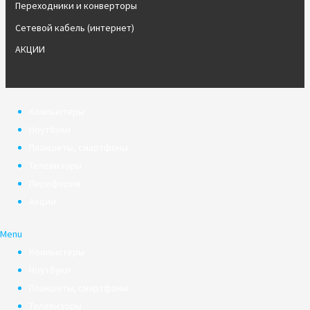
Переходники и конверторы
Сетевой кабель (интернет)
АКЦИИ
Компьютеры
Ноутбуки
Планшеты, смартфоны
Телевизоры
Периферия
Акции
Menu
Компьютеры
Ноутбуки
Планшеты, смартфоны
Телевизоры