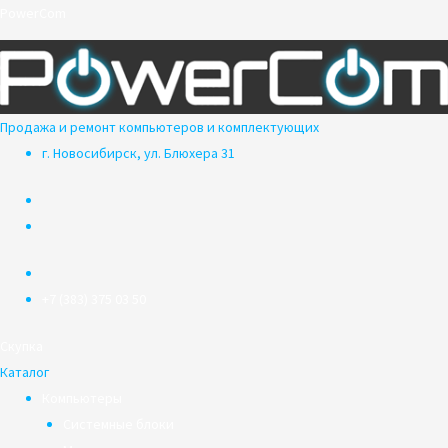
Перейти
PowerCom
к
содержимому
Продажа и ремонт компьютеров и комплектующих
г. Новосибирск, ул. Блюхера 31
+7 (383) 375 03 50
Скупка
Каталог
Компьютеры
Системные блоки