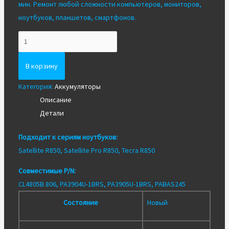
мин. Ремонт любой сложности компьютеров, мониторов,
ноутбуков, планшетов, смартфонов.
Количество
Аккумулятор
ноутбука
В корзину
toshiba
Категория:
Аккумуляторы
R850
Описание
(11.1V
Детали
4400M)
Подходит к сериям ноутбуков:
Satellite R850, Satellite Pro R850, Tecra R850
Совместимые P/N:
CL4805B.806, PA3904U-1BRS, PA3905U-1BRS, PABAS245
Состояние
Новый