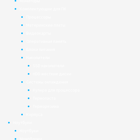
Мониторы
Комплектующие для ПК
Процессоры
Материнские платы
Видеокарты
Оперативная память
Блоки питания
Накопители
SSD накопители
HDD жёсткие диски
Системы охлаждения
Кулера для процессора
Термопаста
Терморезина
Корпуса
Ноутбуки
Ноутбуки
Моноблоки