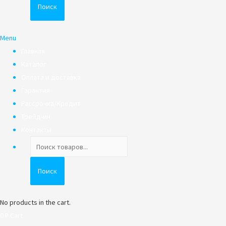
Поиск
Menu
Главная
Каталог
Оплата и доставка
Гарантия
Рассрочка/Кредит
Трейд-ин
Контакты
Поиск
товаров
Поиск
No products in the cart.
0
₽
Cart