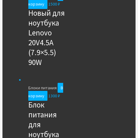
корзину
1500
₽
Новый для
ноутбука
Lenovo
20V4.5A
(7.9×5.5)
90W
Блоки питания
В
корзину
1300
₽
Блок
питания
для
ноутбука