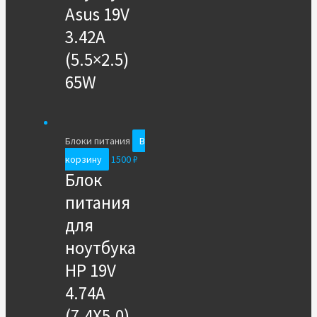
Asus 19V
3.42A
(5.5×2.5)
65W
Блоки питания
В
корзину
1500
₽
Блок
питания
для
ноутбука
HP 19V
4.74A
(7.4X5.0)