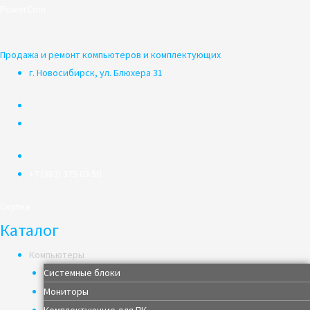
Перейти
PowerCom
к
содержимому
Продажа и ремонт компьютеров и комплектующих
г. Новосибирск, ул. Блюхера 31
+7 (383) 375 03 50
Скупка
Каталог
Компьютеры
Системные блоки
Мониторы