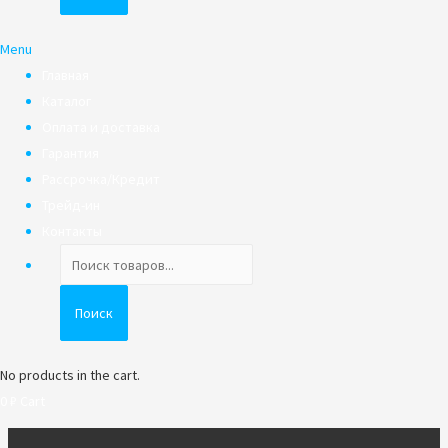
Menu
Главная
Каталог
Оплата и доставка
Гарантия
Рассрочка/Кредит
Трейд-ин
Контакты
Поиск
товаров
Поиск
No products in the cart.
0
₽
Cart