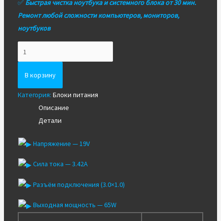
✅
Быстрая чистка ноутбука и системного блока от 30 мин.
Ремонт любой сложности компьютеров, мониторов,
ноутбуков
Количество
Блок
питания
В корзину
для
Категория:
Блоки питания
ноутбука
Описание
Acer
Детали
19V
3.42A
Напряжение — 19V
(3.0x1.0)
65W
Сила тока — 3.42A
Разъём подключения (3.0×1.0)
Выходная мощность — 65W