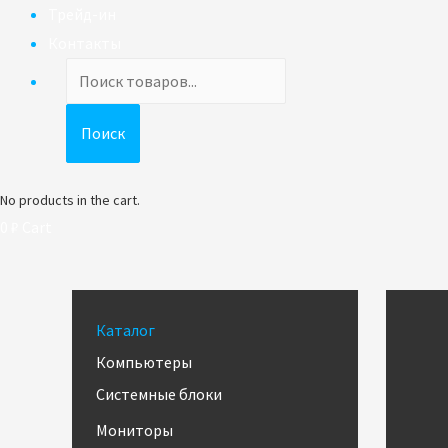
Трейд-ин
Контакты
Поиск
товаров
Поиск
No products in the cart.
0
₽
Cart
Каталог
Компьютеры
Системные блоки
Мониторы