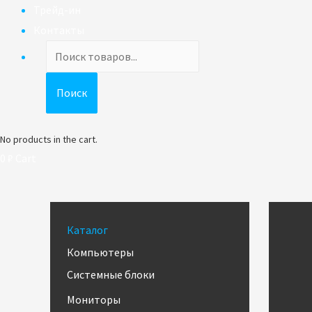
Трейд-ин
Контакты
Поиск
товаров
Поиск
No products in the cart.
0
₽
Cart
Каталог
Компьютеры
Системные блоки
Мониторы