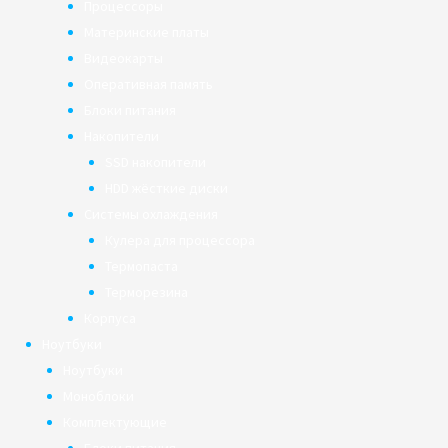
Процессоры
Материнские платы
Видеокарты
Оперативная память
Блоки питания
Накопители
SSD накопители
HDD жёсткие диски
Системы охлаждения
Кулера для процессора
Термопаста
Терморезина
Корпуса
Ноутбуки
Ноутбуки
Моноблоки
Комплектующие