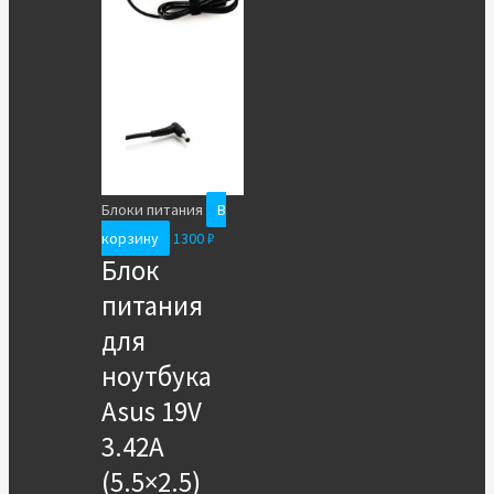
Блоки питания
В
корзину
1300
₽
Блок
питания
для
ноутбука
Asus 19V
3.42A
(5.5×2.5)