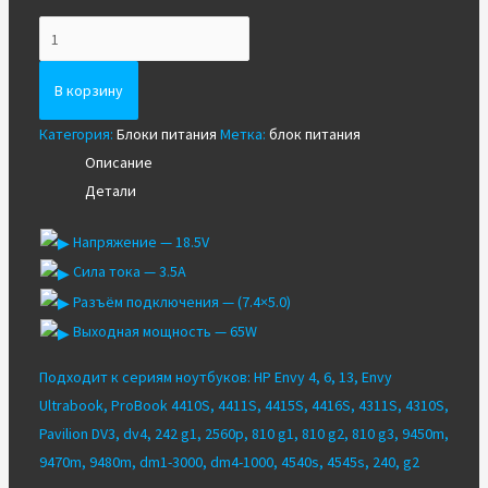
Количество
Блок
питания
В корзину
для
Категория:
Блоки питания
Метка:
блок питания
ноутбука
Описание
HP
Детали
18.5V3.5A
(7.4x5.0)
Напряжение — 18.5V
65W
Сила тока — 3.5A
Разъём подключения — (7.4×5.0)
Выходная мощность — 65W
Подходит к сериям ноутбуков: HP Envy 4, 6, 13, Envy
Ultrabook, ProBook 4410S, 4411S, 4415S, 4416S, 4311S, 4310S,
Pavilion DV3, dv4, 242 g1, 2560p, 810 g1, 810 g2, 810 g3, 9450m,
9470m, 9480m, dm1-3000, dm4-1000, 4540s, 4545s, 240, g2