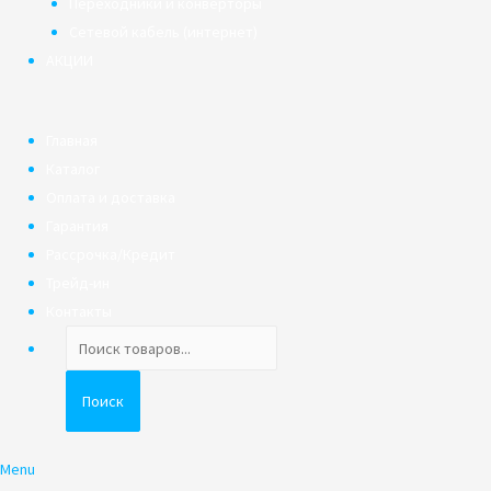
Переходники и конверторы
Сетевой кабель (интернет)
АКЦИИ
Главная
Каталог
Оплата и доставка
Гарантия
Рассрочка/Кредит
Трейд-ин
Контакты
Поиск
товаров
Поиск
Menu