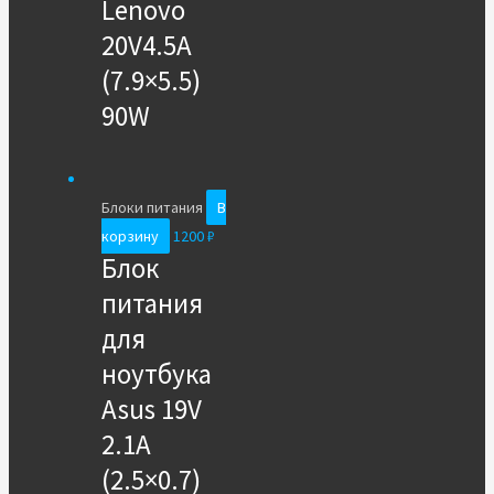
Lenovo
20V4.5A
(7.9×5.5)
90W
Блоки питания
В
корзину
1200
₽
Блок
питания
для
ноутбука
Asus 19V
2.1A
(2.5×0.7)