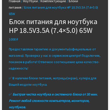
Главная
/
Ноутбуки
/
Комплектующие
/
Блоки
питания
/ Блок питания для ноутбука HP 18.5V3.5A (7.4×5.0)
65W
Блок питания для ноутбука
HP 18.5V3.5A (7.4×5.0) 65W
1000
₽
Предоставляем гарантию и документы(официальные от
магазина). Проверка у нас в сервисном центре! Подключим,
покажем в работе! Отличное соотношение цена-качество-
надежность!
✅ В наличии блоки питания, матрицы(экран), кулера для
Вашей модели ноутбука.
✅
Быстрая чистка ноутбука и системного блока от 30 мин.
Ремонт любой сложности компьютеров, мониторов,
ноутбуков.