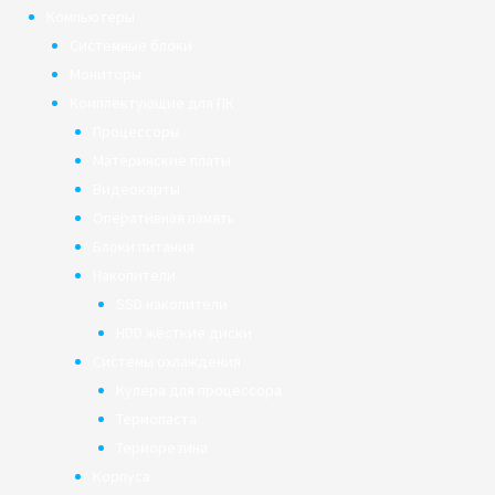
Компьютеры
Системные блоки
Мониторы
Комплектующие для ПК
Процессоры
Материнские платы
Видеокарты
Оперативная память
Блоки питания
Накопители
SSD накопители
HDD жёсткие диски
Системы охлаждения
Кулера для процессора
Термопаста
Терморезина
Корпуса