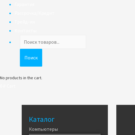
Гарантия
Рассрочка/Кредит
Трейд-ин
Контакты
Поиск
товаров
Поиск
No products in the cart.
0
₽
Cart
Каталог
Компьютеры