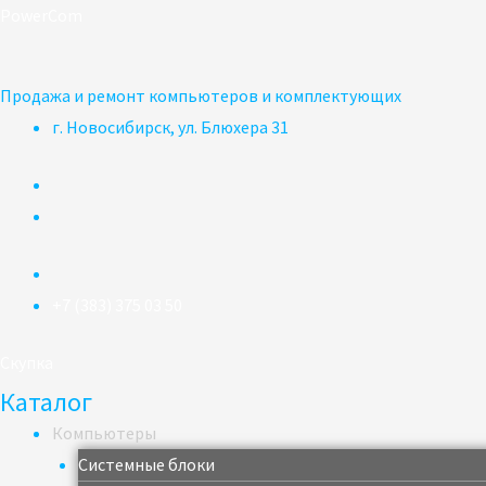
Перейти
PowerCom
к
содержимому
Продажа и ремонт компьютеров и комплектующих
г. Новосибирск, ул. Блюхера 31
+7 (383) 375 03 50
Скупка
Каталог
Компьютеры
Системные блоки