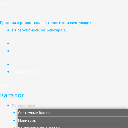
Перейти
PowerCom
к
содержимому
Продажа и ремонт компьютеров и комплектующих
г. Новосибирск, ул. Блюхера 31
+7 (383) 375 03 50
Скупка
Каталог
Компьютеры
Системные блоки
Мониторы