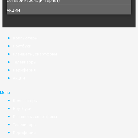
Сетевой кабель (интернет)
АКЦИИ
Компьютеры
Ноутбуки
Планшеты, смартфоны
Телевизоры
Периферия
Акции
Menu
Компьютеры
Ноутбуки
Планшеты, смартфоны
Телевизоры
Периферия