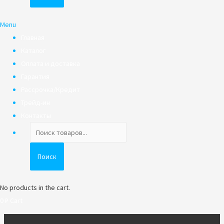
Menu
Главная
Каталог
Оплата и доставка
Гарантия
Рассрочка/Кредит
Трейд-ин
Контакты
Поиск
товаров
Поиск
No products in the cart.
0
₽
Cart