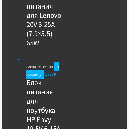
питания
для Lenovo
20V 3.25A
(7.9×5.5)
65W
Блоки питания
В
корзину
1500
₽
Блок
питания
для
ноутбука
HP Envy
19.5V 6.15A