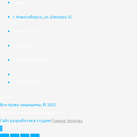
Акции
г. Новосибирск, ул. Блюхера 31
powercom54
powercom54
info@powercom54.ru
+7 (383) 375 03 50
Скупка
Все права защищены, © 2022
Политика конфиденциальности
Сайт разработан в студии
Романа Чернова
Пролистать
наверх