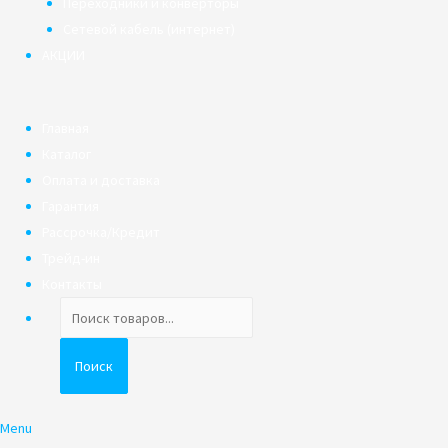
Переходники и конверторы
Сетевой кабель (интернет)
АКЦИИ
Главная
Каталог
Оплата и доставка
Гарантия
Рассрочка/Кредит
Трейд-ин
Контакты
Поиск
товаров
Поиск
Menu