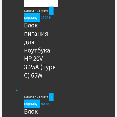
Блоки питания
В
корзину
1500
₽
Блок
питания
для
ноутбука
HP 20V
3.25A (Type
C) 65W
Блоки питания
В
корзину
900
₽
Блок