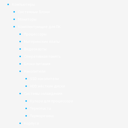
Компьютеры
Системные блоки
Мониторы
Комплектующие для ПК
Процессоры
Материнские платы
Видеокарты
Оперативная память
Блоки питания
Накопители
SSD накопители
HDD жёсткие диски
Системы охлаждения
Кулера для процессора
Термопаста
Терморезина
Корпуса