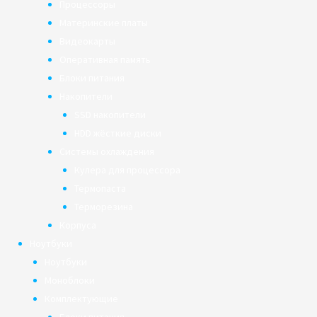
Процессоры
Материнские платы
Видеокарты
Оперативная память
Блоки питания
Накопители
SSD накопители
HDD жёсткие диски
Системы охлаждения
Кулера для процессора
Термопаста
Терморезина
Корпуса
Ноутбуки
Ноутбуки
Моноблоки
Комплектующие