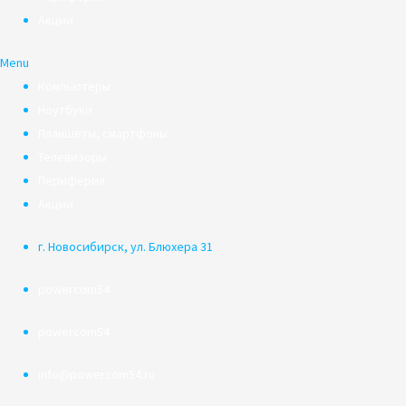
Акции
Menu
Компьютеры
Ноутбуки
Планшеты, смартфоны
Телевизоры
Периферия
Акции
г. Новосибирск, ул. Блюхера 31
powercom54
powercom54
info@powercom54.ru