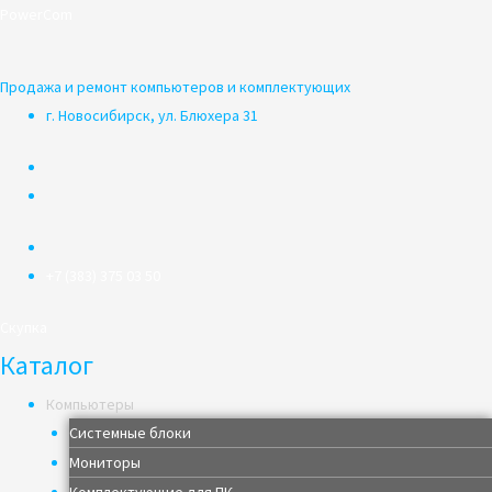
Перейти
PowerCom
к
содержимому
Продажа и ремонт компьютеров и комплектующих
г. Новосибирск, ул. Блюхера 31
+7 (383) 375 03 50
Скупка
Каталог
Компьютеры
Системные блоки
Мониторы