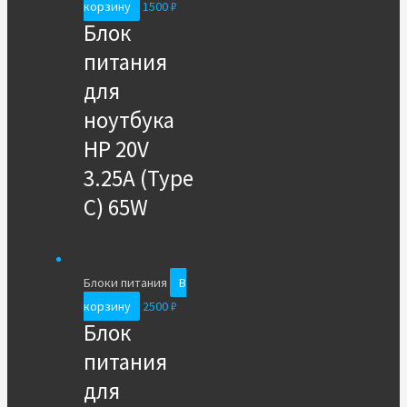
корзину
1500
₽
Блок
питания
для
ноутбука
HP 20V
3.25A (Type
C) 65W
Блоки питания
В
корзину
2500
₽
Блок
питания
для