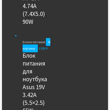
4.74A
(7.4X5.0)
90W
Блоки питания
В
корзину
1300
₽
Блок
питания
для
ноутбука
Asus 19V
3.42A
(5.5×2.5)