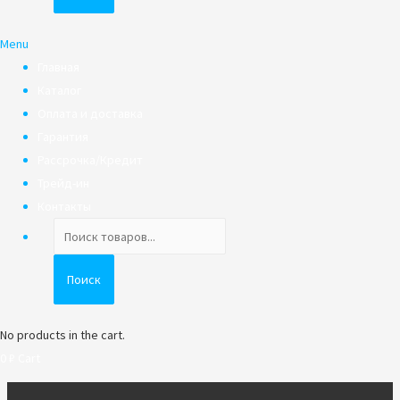
Menu
Главная
Каталог
Оплата и доставка
Гарантия
Рассрочка/Кредит
Трейд-ин
Контакты
Поиск
товаров
Поиск
No products in the cart.
0
₽
Cart