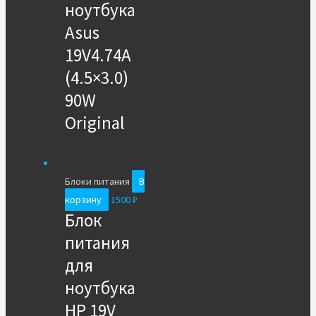
ноутбука
Asus
19V4.74A
(4.5×3.0)
90W
Original
Блоки питания
В
корзину
1500
₽
Блок
питания
для
ноутбука
HP 19V