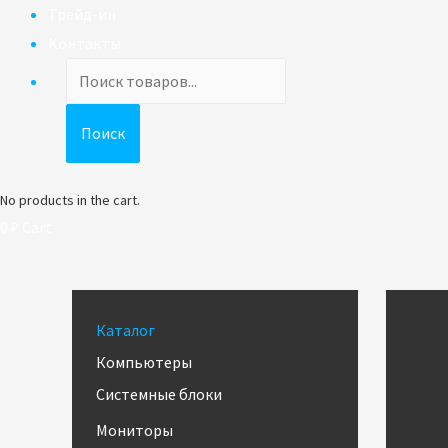
Трейд-ин
Контакты
Поиск
товаров
Поиск
No products in the cart.
0
₽
Cart
Каталог
Компьютеры
Системные блоки
Мониторы