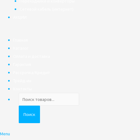
Переходники и конверторы
Сетевой кабель (интернет)
АКЦИИ
Главная
Каталог
Оплата и доставка
Гарантия
Рассрочка/Кредит
Трейд-ин
Контакты
Поиск
товаров
Поиск
Menu