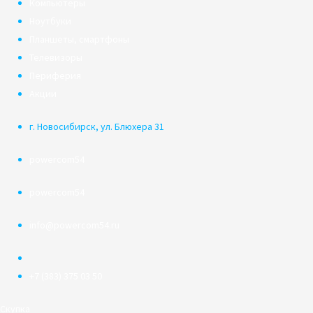
Компьютеры
Ноутбуки
Планшеты, смартфоны
Телевизоры
Периферия
Акции
г. Новосибирск, ул. Блюхера 31
powercom54
powercom54
info@powercom54.ru
+7 (383) 375 03 50
Скупка