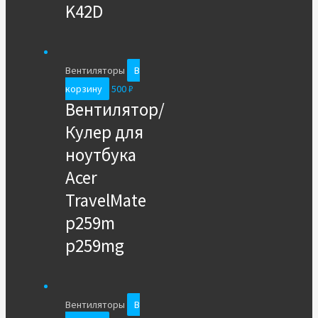
K42D
Вентиляторы
В
корзину
500
₽
Вентилятор/
Кулер для
ноутбука
Acer
TravelMate
p259m
p259mg
Вентиляторы
В