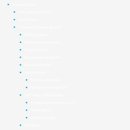
Компьютеры
Системные блоки
Мониторы
Комплектующие для ПК
Процессоры
Материнские платы
Видеокарты
Оперативная память
Блоки питания
Накопители
SSD накопители
HDD жёсткие диски
Системы охлаждения
Кулера для процессора
Термопаста
Терморезина
Корпуса