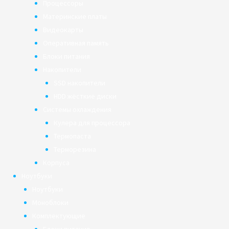
Процессоры
Материнские платы
Видеокарты
Оперативная память
Блоки питания
Накопители
SSD накопители
HDD жёсткие диски
Системы охлаждения
Кулера для процессора
Термопаста
Терморезина
Корпуса
Ноутбуки
Ноутбуки
Моноблоки
Комплектующие