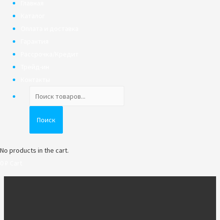
Главная
Каталог
Оплата и доставка
Гарантия
Рассрочка/Кредит
Трейд-ин
Контакты
Поиск
товаров
Поиск
No products in the cart.
0
₽
Cart