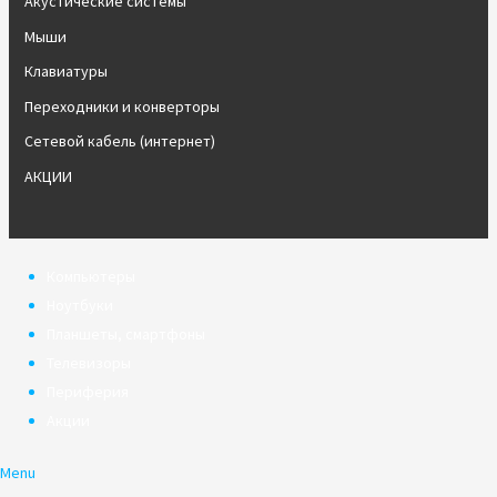
Акустические системы
Мыши
Клавиатуры
Переходники и конверторы
Сетевой кабель (интернет)
АКЦИИ
Компьютеры
Ноутбуки
Планшеты, смартфоны
Телевизоры
Периферия
Акции
Menu