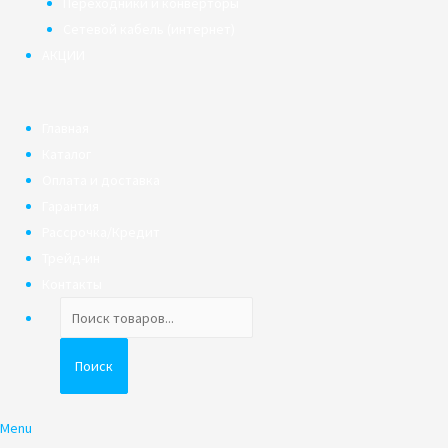
Переходники и конверторы
Сетевой кабель (интернет)
АКЦИИ
Главная
Каталог
Оплата и доставка
Гарантия
Рассрочка/Кредит
Трейд-ин
Контакты
Поиск
товаров
Поиск
Menu