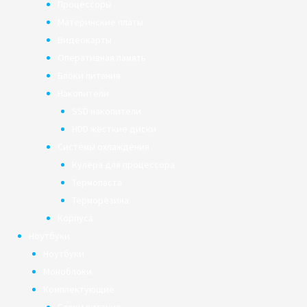
Процессоры
Материнские платы
Видеокарты
Оперативная память
Блоки питания
Накопители
SSD накопители
HDD жёсткие диски
Системы охлаждения
Кулера для процессора
Термопаста
Терморезина
Корпуса
Ноутбуки
Ноутбуки
Моноблоки
Комплектующие