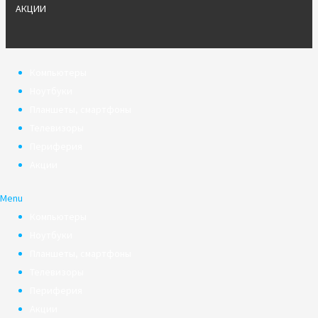
АКЦИИ
Компьютеры
Ноутбуки
Планшеты, смартфоны
Телевизоры
Периферия
Акции
Menu
Компьютеры
Ноутбуки
Планшеты, смартфоны
Телевизоры
Периферия
Акции