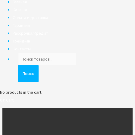
Главная
Каталог
Оплата и доставка
Гарантия
Рассрочка/Кредит
Трейд-ин
Контакты
Поиск
товаров
Поиск
No products in the cart.
0
₽
Cart