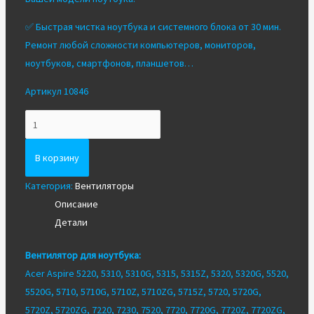
✅ Быстрая чистка ноутбука и системного блока от 30 мин.
Ремонт любой сложности компьютеров, мониторов,
ноутбуков, смартфонов, планшетов…
Артикул 10846
Количество
Вентилятор/
Кулер
В корзину
для
Категория:
Вентиляторы
ноутбука
Описание
Acer
Детали
5220
5520
Вентилятор для ноутбука:
5720
Acer Aspire 5220, 5310, 5310G, 5315, 5315Z, 5320, 5320G, 5520,
7720
5520G, 5710, 5710G, 5710Z, 5710ZG, 5715Z, 5720, 5720G,
7520
5720Z, 5720ZG, 7220, 7230, 7520, 7720, 7720G, 7720Z, 7720ZG,