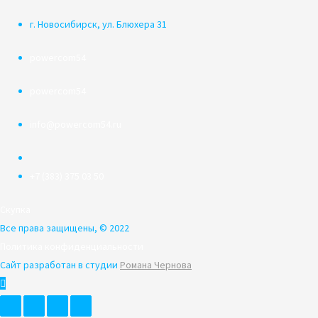
г. Новосибирск, ул. Блюхера 31
powercom54
powercom54
info@powercom54.ru
+7 (383) 375 03 50
Скупка
Все права защищены, © 2022
Политика конфиденциальности
Сайт разработан в студии
Романа Чернова
Пролистать
наверх