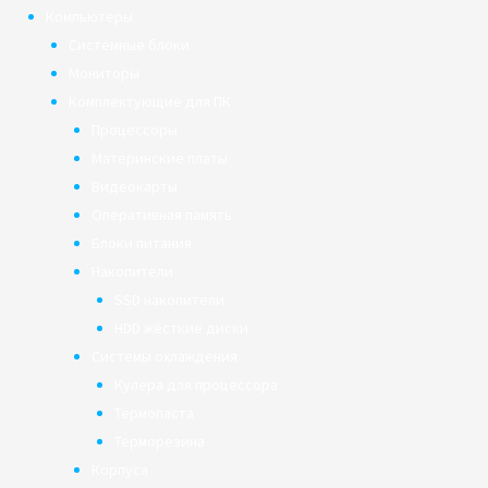
Компьютеры
Системные блоки
Мониторы
Комплектующие для ПК
Процессоры
Материнские платы
Видеокарты
Оперативная память
Блоки питания
Накопители
SSD накопители
HDD жёсткие диски
Системы охлаждения
Кулера для процессора
Термопаста
Терморезина
Корпуса