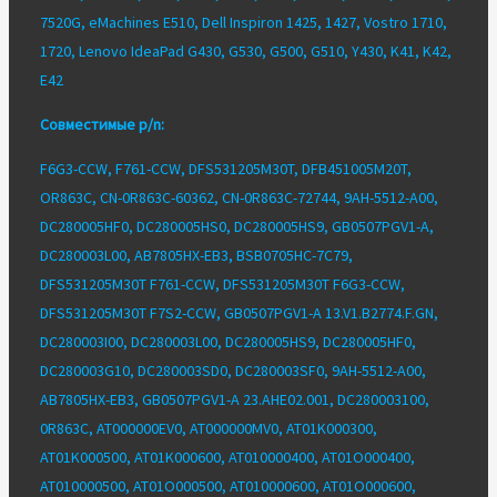
7520G, eMachines E510, Dell Inspiron 1425, 1427, Vostro 1710,
1720, Lenovo IdeaPad G430, G530, G500, G510, Y430, K41, K42,
E42
Совместимые p/n:
F6G3-CCW, F761-CCW, DFS531205M30T, DFB451005M20T,
OR863C, CN-0R863C-60362, CN-0R863C-72744, 9AH-5512-A00,
DC280005HF0, DC280005HS0, DC280005HS9, GB0507PGV1-A,
DC280003L00, AB7805HX-EB3, BSB0705HC-7C79,
DFS531205M30T F761-CCW, DFS531205M30T F6G3-CCW,
DFS531205M30T F7S2-CCW, GB0507PGV1-A 13.V1.B2774.F.GN,
DC280003I00, DC280003L00, DC280005HS9, DC280005HF0,
DC280003G10, DC280003SD0, DC280003SF0, 9AH-5512-A00,
AB7805HX-EB3, GB0507PGV1-A 23.AHE02.001, DC280003100,
0R863C, AT000000EV0, AT000000MV0, AT01K000300,
AT01K000500, AT01K000600, AT010000400, AT01O000400,
AT010000500, AT01O000500, AT010000600, AT01O000600,