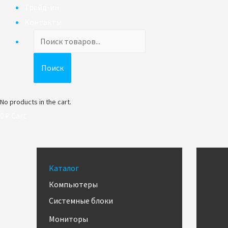
Трейд-ин
Контакты
Поиск
товаров
Поиск
No products in the cart.
0
₽
Cart
Каталог
Компьютеры
Системные блоки
Мониторы