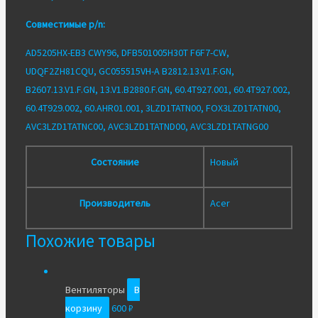
3050
Совместимые p/n:
AD5205HX-EB3 CWY96, DFB501005H30T F6F7-CW,
UDQF2ZH81CQU, GC055515VH-A B2812.13.V1.F.GN,
B2607.13.V1.F.GN, 13.V1.B2880.F.GN, 60.4T927.001, 60.4T927.002,
60.4T929.002, 60.AHR01.001, 3LZD1TATN00, FOX3LZD1TATN00,
AVC3LZD1TATNC00, AVC3LZD1TATND00, AVC3LZD1TATNG00
Состояние
Новый
Производитель
Acer
Похожие товары
Вентиляторы
В
корзину
600
₽