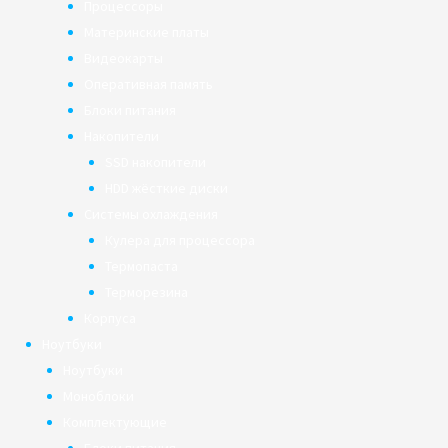
Процессоры
Материнские платы
Видеокарты
Оперативная память
Блоки питания
Накопители
SSD накопители
HDD жёсткие диски
Системы охлаждения
Кулера для процессора
Термопаста
Терморезина
Корпуса
Ноутбуки
Ноутбуки
Моноблоки
Комплектующие