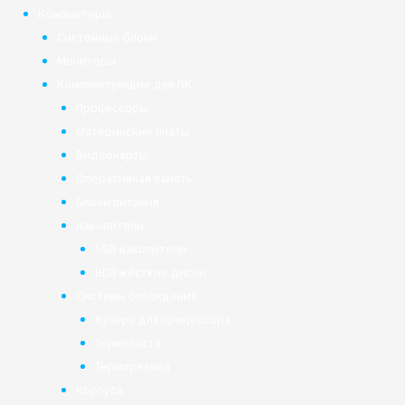
Компьютеры
Системные блоки
Мониторы
Комплектующие для ПК
Процессоры
Материнские платы
Видеокарты
Оперативная память
Блоки питания
Накопители
SSD накопители
HDD жёсткие диски
Системы охлаждения
Кулера для процессора
Термопаста
Терморезина
Корпуса