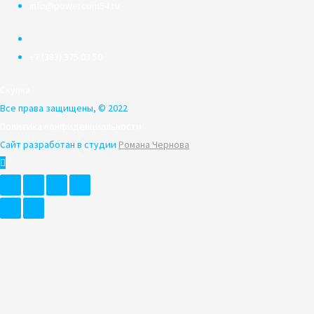
info@powercom54.ru
+7 (383) 375 03 50
Скупка
Все права защищены, © 2022
Политика конфиденциальности
Сайт разработан в студии
Романа Чернова
Пролистать
наверх