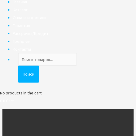
Главная
Каталог
Оплата и доставка
Гарантия
Рассрочка/Кредит
Трейд-ин
Контакты
Поиск
товаров
Поиск
No products in the cart.
0
₽
Cart