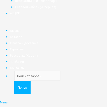
Переходники и конверторы
Сетевой кабель (интернет)
АКЦИИ
Главная
Каталог
Оплата и доставка
Гарантия
Рассрочка/Кредит
Трейд-ин
Контакты
Поиск
товаров
Поиск
Menu