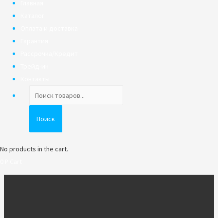
Главная
Каталог
Оплата и доставка
Гарантия
Рассрочка/Кредит
Трейд-ин
Контакты
Поиск
товаров
Поиск
No products in the cart.
0
₽
Cart