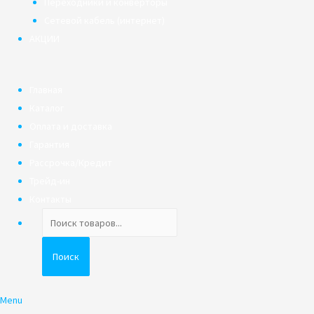
Переходники и конверторы
Сетевой кабель (интернет)
АКЦИИ
Главная
Каталог
Оплата и доставка
Гарантия
Рассрочка/Кредит
Трейд-ин
Контакты
Поиск
товаров
Поиск
Menu