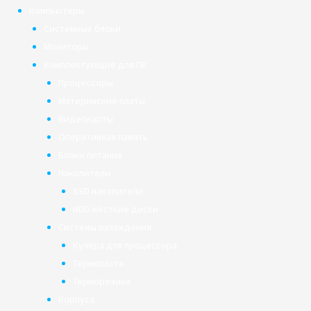
Компьютеры
Системные блоки
Мониторы
Комплектующие для ПК
Процессоры
Материнские платы
Видеокарты
Оперативная память
Блоки питания
Накопители
SSD накопители
HDD жёсткие диски
Системы охлаждения
Кулера для процессора
Термопаста
Терморезина
Корпуса