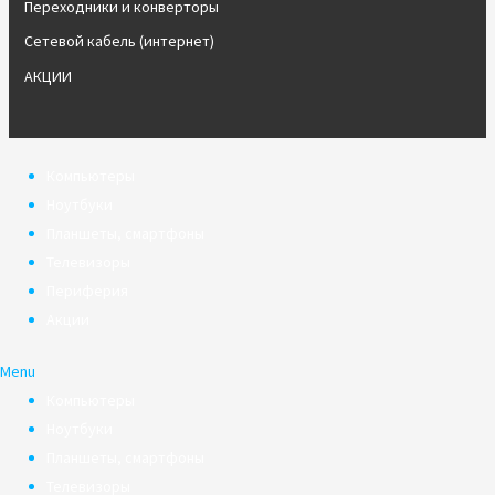
Переходники и конверторы
Сетевой кабель (интернет)
АКЦИИ
Компьютеры
Ноутбуки
Планшеты, смартфоны
Телевизоры
Периферия
Акции
Menu
Компьютеры
Ноутбуки
Планшеты, смартфоны
Телевизоры