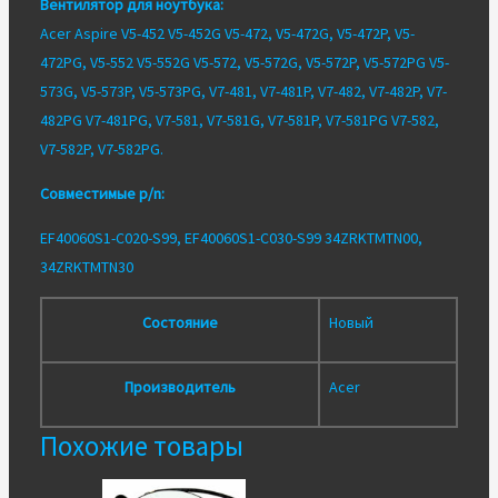
Вентилятор для ноутбука:
V5-
Acer Aspire V5-452 V5-452G V5-472, V5-472G, V5-472P, V5-
472P
472PG, V5-552 V5-552G V5-572, V5-572G, V5-572P, V5-572PG V5-
V5-
573G, V5-573P, V5-573PG, V7-481, V7-481P, V7-482, V7-482P, V7-
572G
482PG V7-481PG, V7-581, V7-581G, V7-581P, V7-581PG V7-582,
V7-
V7-582P, V7-582PG.
481G
V7-
Совместимые p/n:
581G
EF40060S1-C020-S99, EF40060S1-C030-S99 34ZRKTMTN00,
CPU
34ZRKTMTN30
Состояние
Новый
Производитель
Acer
Похожие товары