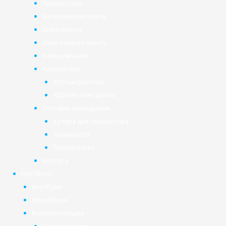
Процессоры
Материнские платы
Видеокарты
Оперативная память
Блоки питания
Накопители
SSD накопители
HDD жёсткие диски
Системы охлаждения
Кулера для процессора
Термопаста
Терморезина
Корпуса
Ноутбуки
Ноутбуки
Моноблоки
Комплектующие