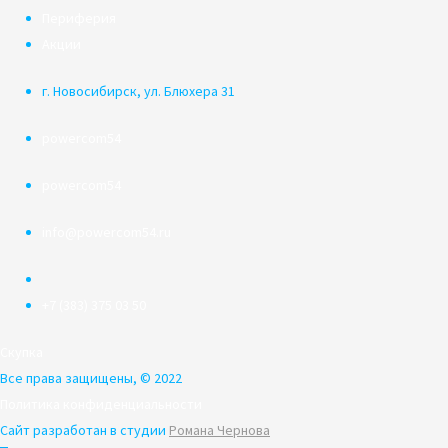
Периферия
Акции
г. Новосибирск, ул. Блюхера 31
powercom54
powercom54
info@powercom54.ru
+7 (383) 375 03 50
Скупка
Все права защищены, © 2022
Политика конфиденциальности
Сайт разработан в студии
Романа Чернова