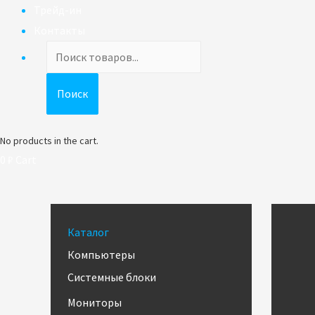
Трейд-ин
Контакты
Поиск
товаров
Поиск
No products in the cart.
0
₽
Cart
Каталог
Компьютеры
Системные блоки
Мониторы