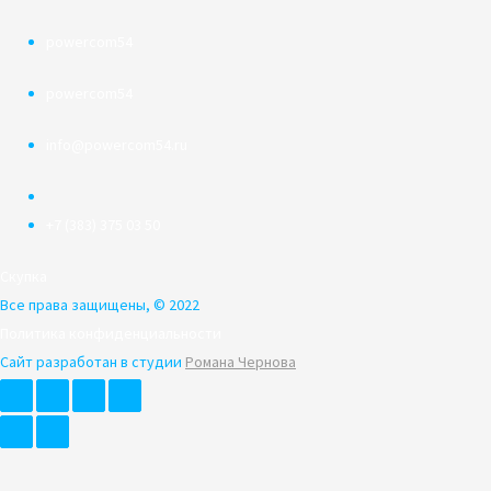
powercom54
powercom54
info@powercom54.ru
+7 (383) 375 03 50
Скупка
Все права защищены, © 2022
Политика конфиденциальности
Сайт разработан в студии
Романа Чернова