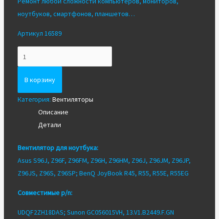
Ремонт любой сложности компьютеров, мониторов,
ноутбуков, смартфонов, планшетов…
Артикул 16589
Количество
Вентилятор/
Кулер
В корзину
для
Категория:
Вентиляторы
ноутбука
Описание
Asus
Детали
Z96F
S96J
Вентилятор для ноутбука:
Asus S96J, Z96F, Z96FM, Z96H, Z96HM, Z96J, Z96JM, Z96JP,
Z96JS, Z96S, Z96SP; BenQ JoyBook R45, R55, R55E, R55EG
Совместимые p/n:
UDQF2ZH18DAS; Sunon GC056015VH, 13.V1.B2449.F.GN