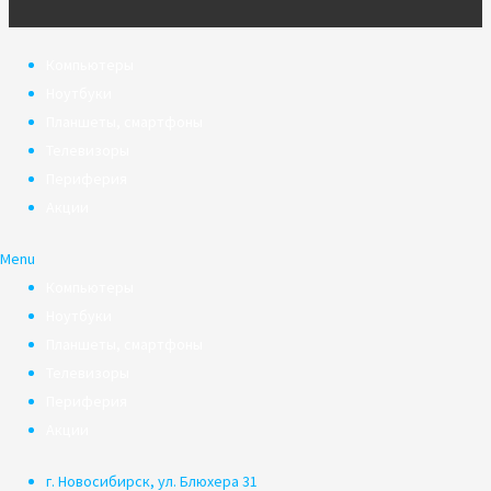
Компьютеры
Ноутбуки
Планшеты, смартфоны
Телевизоры
Периферия
Акции
Menu
Компьютеры
Ноутбуки
Планшеты, смартфоны
Телевизоры
Периферия
Акции
г. Новосибирск, ул. Блюхера 31