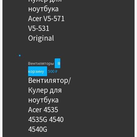
ноутбука
Acer V5-571
V5-531
Original
Вентиляторы
В
корзину
500
₽
Вентилятор/
Кулер для
ноутбука
Acer 4535
4535G 4540
4540G