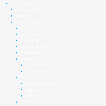
Компьютеры
Системные блоки
Мониторы
Комплектующие для ПК
Процессоры
Материнские платы
Видеокарты
Оперативная память
Блоки питания
Накопители
SSD накопители
HDD жёсткие диски
Системы охлаждения
Кулера для процессора
Термопаста
Терморезина
Корпуса