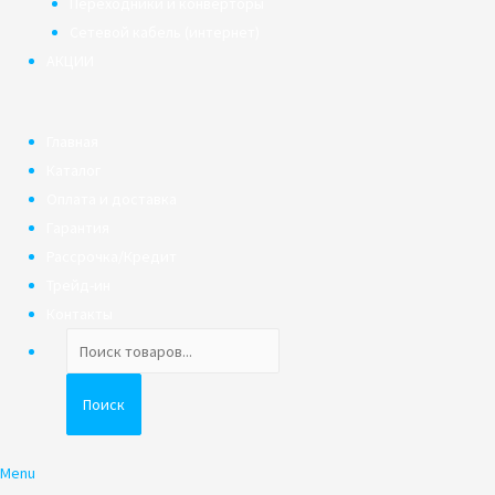
Переходники и конверторы
Сетевой кабель (интернет)
АКЦИИ
Главная
Каталог
Оплата и доставка
Гарантия
Рассрочка/Кредит
Трейд-ин
Контакты
Поиск
товаров
Поиск
Menu