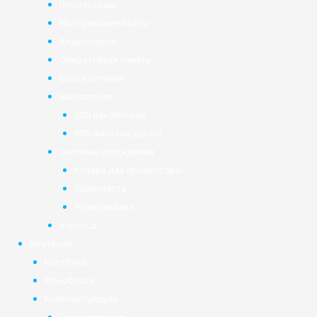
Процессоры
Материнские платы
Видеокарты
Оперативная память
Блоки питания
Накопители
SSD накопители
HDD жёсткие диски
Системы охлаждения
Кулера для процессора
Термопаста
Терморезина
Корпуса
Ноутбуки
Ноутбуки
Моноблоки
Комплектующие