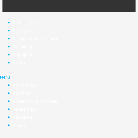
Компьютеры
Ноутбуки
Планшеты, смартфоны
Телевизоры
Периферия
Акции
Menu
Компьютеры
Ноутбуки
Планшеты, смартфоны
Телевизоры
Периферия
Акции