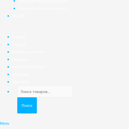
Переходники и конверторы
Сетевой кабель (интернет)
АКЦИИ
Главная
Каталог
Оплата и доставка
Гарантия
Рассрочка/Кредит
Трейд-ин
Контакты
Поиск
товаров
Поиск
Menu