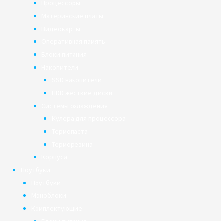
Процессоры
Материнские платы
Видеокарты
Оперативная память
Блоки питания
Накопители
SSD накопители
HDD жёсткие диски
Системы охлаждения
Кулера для процессора
Термопаста
Терморезина
Корпуса
Ноутбуки
Ноутбуки
Моноблоки
Комплектующие