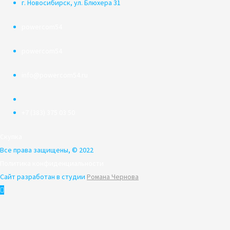
г. Новосибирск, ул. Блюхера 31
powercom54
powercom54
info@powercom54.ru
+7 (383) 375 03 50
Скупка
Все права защищены, © 2022
Политика конфиденциальности
Сайт разработан в студии
Романа Чернова
Пролистать
наверх