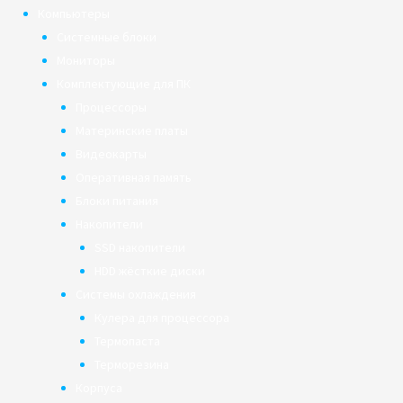
Компьютеры
Системные блоки
Мониторы
Комплектующие для ПК
Процессоры
Материнские платы
Видеокарты
Оперативная память
Блоки питания
Накопители
SSD накопители
HDD жёсткие диски
Системы охлаждения
Кулера для процессора
Термопаста
Терморезина
Корпуса