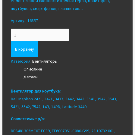
Ремонт любой сложности компьютеров, мониторов,
ноутбуков, смартфонов, планшетов…
Артикул 16857
Количество
Вентилятор/
Кулер
В корзину
для
Категория:
Вентиляторы
ноутбука
Описание
Dell
Детали
3541
5421
Вентилятор для ноутбука:
Dell Inspiron 2421, 3421, 3437, 3442, 3443, 3541, 3542, 3543,
5421, 5542, 7542, 14R, 14RD, Latitude 3440
Совместимые p/n:
DFS481305MC0T FC39, EF60070S1-C080-G99, 23.10732.001,