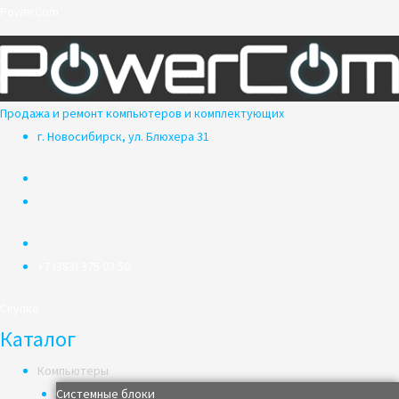
Перейти
PowerCom
к
содержимому
Продажа и ремонт компьютеров и комплектующих
г. Новосибирск, ул. Блюхера 31
+7 (383) 375 03 50
Скупка
Каталог
Компьютеры
Системные блоки