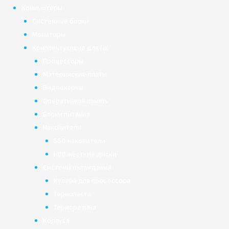
Компьютеры
Системные блоки
Мониторы
Комплектующие для ПК
Процессоры
Материнские платы
Видеокарты
Оперативная память
Блоки питания
Накопители
SSD накопители
HDD жёсткие диски
Системы охлаждения
Кулера для процессора
Термопаста
Терморезина
Корпуса