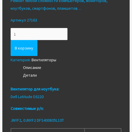
Ремонт любой сложности компьютеров, мониторов,
ноутбуков, смартфонов, планшетов…
Артикул 27163
Количество
Вентилятор/
Кулер
В корзину
для
Категория:
Вентиляторы
ноутбука
Описание
Dell
Детали
E6220
ORG
Вентилятор для ноутбука:
Dell Latitude E6220
Совместимые p/n:
JNYF2, 0JNYF2 DFS400805L10T