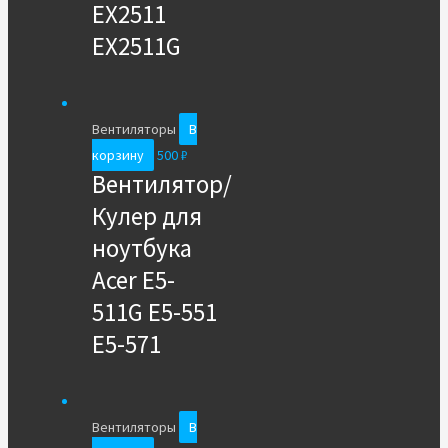
EX2511
EX2511G
Вентиляторы
В
корзину
500
₽
Вентилятор/
Кулер для
ноутбука
Acer E5-
511G E5-551
E5-571
Вентиляторы
В