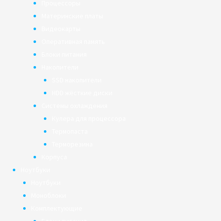
Процессоры
Материнские платы
Видеокарты
Оперативная память
Блоки питания
Накопители
SSD накопители
HDD жёсткие диски
Системы охлаждения
Кулера для процессора
Термопаста
Терморезина
Корпуса
Ноутбуки
Ноутбуки
Моноблоки
Комплектующие