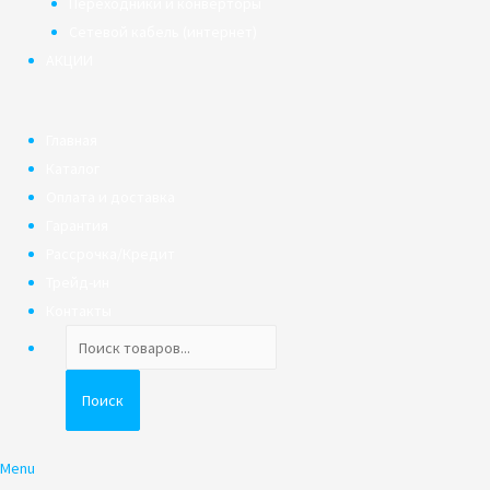
Переходники и конверторы
Сетевой кабель (интернет)
АКЦИИ
Главная
Каталог
Оплата и доставка
Гарантия
Рассрочка/Кредит
Трейд-ин
Контакты
Поиск
товаров
Поиск
Menu