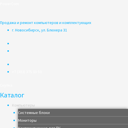
Перейти
PowerCom
к
содержимому
Продажа и ремонт компьютеров и комплектующих
г. Новосибирск, ул. Блюхера 31
+7 (383) 375 03 50
Скупка
Каталог
Компьютеры
Системные блоки
Мониторы