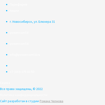
Периферия
Акции
г. Новосибирск, ул. Блюхера 31
powercom54
powercom54
info@powercom54.ru
+7 (383) 375 03 50
Скупка
Все права защищены, © 2022
Политика конфиденциальности
Сайт разработан в студии
Романа Чернова