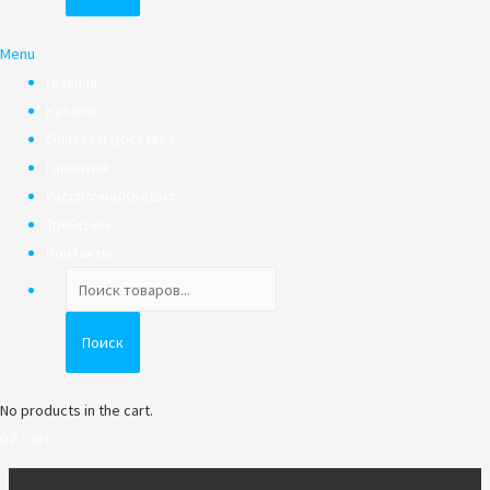
Menu
Главная
Каталог
Оплата и доставка
Гарантия
Рассрочка/Кредит
Трейд-ин
Контакты
Поиск
товаров
Поиск
No products in the cart.
0
₽
Cart