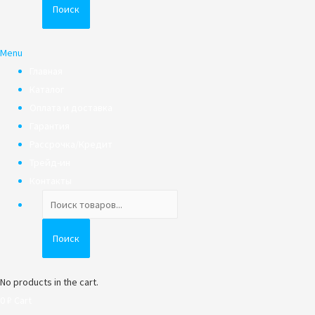
Поиск
Menu
Главная
Каталог
Оплата и доставка
Гарантия
Рассрочка/Кредит
Трейд-ин
Контакты
Поиск
товаров
Поиск
No products in the cart.
0
₽
Cart