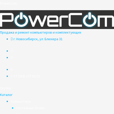
Перейти
PowerCom
к
содержимому
Продажа и ремонт компьютеров и комплектующих
г. Новосибирск, ул. Блюхера 31
+7 (383) 375 03 50
Скупка
Каталог
Компьютеры
Системные блоки