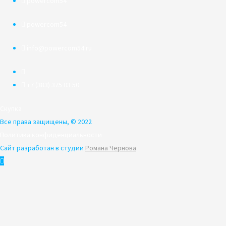
powercom54
powercom54
info@powercom54.ru
+7 (383) 375 03 50
Скупка
Все права защищены, © 2022
Политика конфиденциальности
Сайт разработан в студии
Романа Чернова
Пролистать
наверх