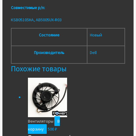
Совместимые p/n:
KSB05105HA, AB5005UX-R03
Состояние
Новый
Производитель
Dell
Похожие товары
Вентиляторы
В
корзину
500
₽