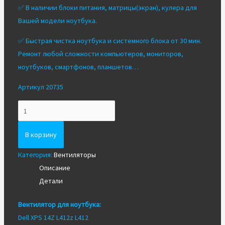
✅ В наличии блоки питания, матрицы(экран), кулера для
Вашей модели ноутбука.
✅ Быстрая чистка ноутбука и системного блока от 30 мин.
Ремонт любой сложности компьютеров, мониторов,
ноутбуков, смартфонов, планшетов…
Артикул 20735
Количество
Вентилятор/
Кулер
В корзину
для
Категория:
Вентиляторы
ноутбука
Описание
Dell
Детали
XPS
14Z
Вентилятор для ноутбука:
L412z
Dell XPS 14Z L412z L412
L412