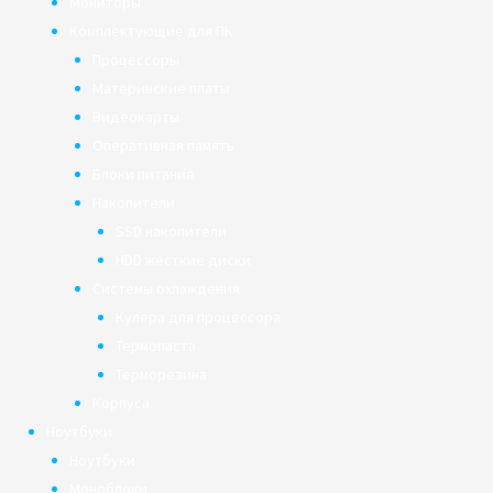
Мониторы
Комплектующие для ПК
Процессоры
Материнские платы
Видеокарты
Оперативная память
Блоки питания
Накопители
SSD накопители
HDD жёсткие диски
Системы охлаждения
Кулера для процессора
Термопаста
Терморезина
Корпуса
Ноутбуки
Ноутбуки
Моноблоки