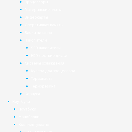
Процессоры
Материнские платы
Видеокарты
Оперативная память
Блоки питания
Накопители
SSD накопители
HDD жёсткие диски
Системы охлаждения
Кулера для процессора
Термопаста
Терморезина
Корпуса
Ноутбуки
Ноутбуки
Моноблоки
Комплектующие