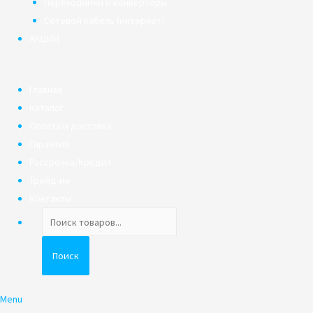
Переходники и конверторы
Сетевой кабель (интернет)
АКЦИИ
Главная
Каталог
Оплата и доставка
Гарантия
Рассрочка/Кредит
Трейд-ин
Контакты
Поиск
товаров
Поиск
Menu