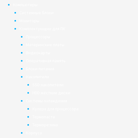
Компьютеры
Системные блоки
Мониторы
Комплектующие для ПК
Процессоры
Материнские платы
Видеокарты
Оперативная память
Блоки питания
Накопители
SSD накопители
HDD жёсткие диски
Системы охлаждения
Кулера для процессора
Термопаста
Терморезина
Корпуса