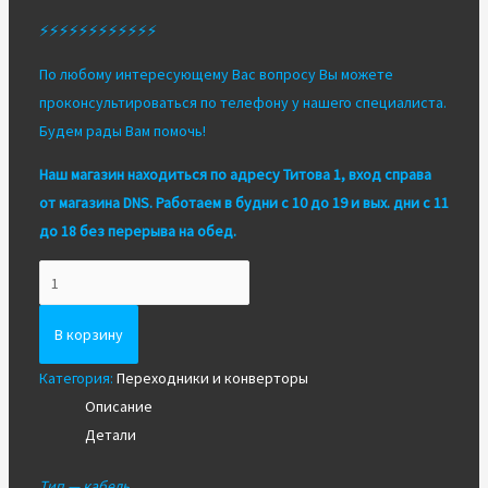
⚡⚡⚡⚡⚡⚡⚡⚡⚡⚡⚡⚡
По любому интересующему Вас вопросу Вы можете
проконсультироваться по телефону у нашего специалиста.
Будем рады Вам помочь!
Наш магазин находиться по адресу Титова 1, вход справа
от магазина DNS. Работаем в будни с 10 до 19 и вых. дни с 11
до 18 без перерыва на обед.
Количество
Видео
кабель
В корзину
Hama
Категория:
Переходники и конверторы
VGA(m)
Описание
-
Детали
VGA(m)
3м
Тип — кабель