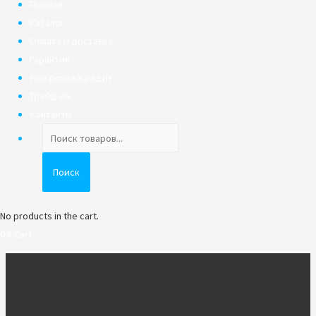
Главная
Каталог
Оплата и доставка
Гарантия
Рассрочка/Кредит
Трейд-ин
Контакты
Поиск
товаров
Поиск
No products in the cart.
0
₽
Cart