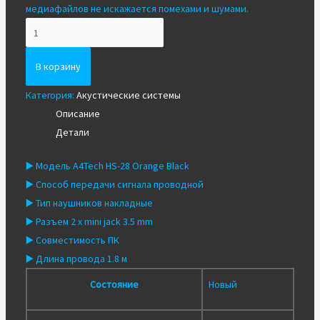
медиафайлов не искажается помехами и шумами.
Количество
Гарнитура
A4Tech
В корзину
HS-
Категория:
Акустические системы
28
Описание
Orange
Детали
Black
▶️ Модель A4Tech HS-28 Orange Black
▶️ Способ передачи сигнала проводной
▶️ Тип наушников накладные
▶️ Разъем 2 x mini jack 3.5 mm
▶️ Совместимость ПК
▶️ Длина провода 1.8 м
Состояние
Новый