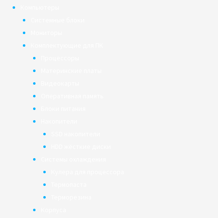
Компьютеры
Системные блоки
Мониторы
Комплектующие для ПК
Процессоры
Материнские платы
Видеокарты
Оперативная память
Блоки питания
Накопители
SSD накопители
HDD жёсткие диски
Системы охлаждения
Кулера для процессора
Термопаста
Терморезина
Корпуса