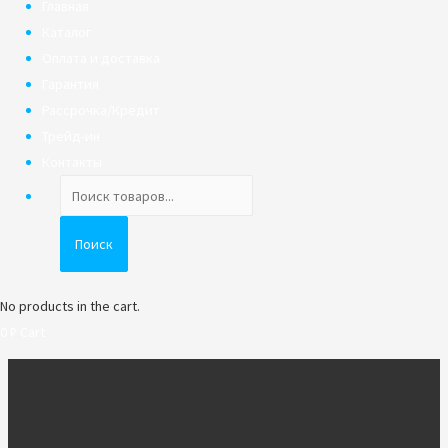
Главная
Каталог
Оплата и доставка
Гарантия
Рассрочка/Кредит
Трейд-ин
Контакты
Поиск
товаров
Поиск
No products in the cart.
0
₽
Cart