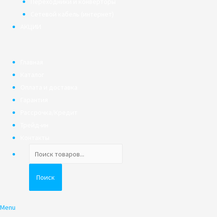
Переходники и конверторы
Сетевой кабель (интернет)
АКЦИИ
Главная
Каталог
Оплата и доставка
Гарантия
Рассрочка/Кредит
Трейд-ин
Контакты
Поиск
товаров
Поиск
Menu