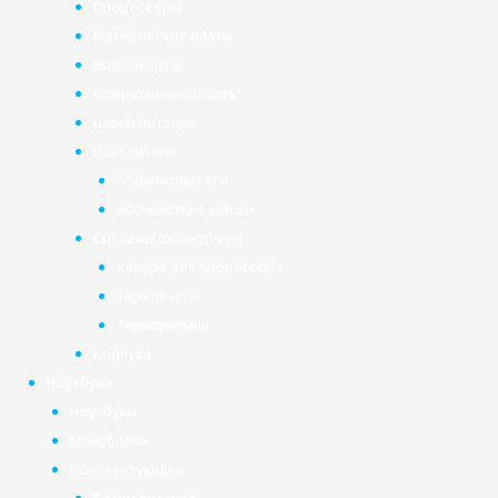
Процессоры
Материнские платы
Видеокарты
Оперативная память
Блоки питания
Накопители
SSD накопители
HDD жёсткие диски
Системы охлаждения
Кулера для процессора
Термопаста
Терморезина
Корпуса
Ноутбуки
Ноутбуки
Моноблоки
Комплектующие