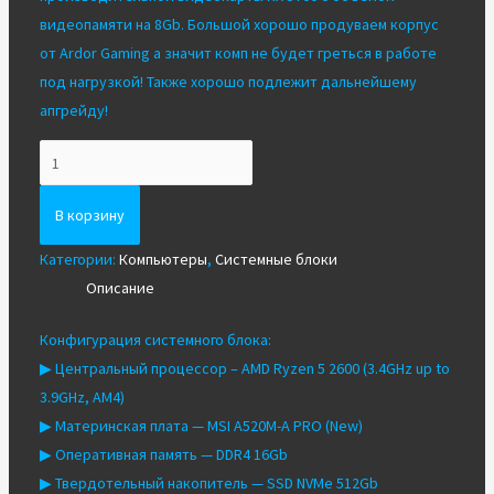
видеопамяти на 8Gb. Большой хорошо продуваем корпус
от Ardor Gaming а значит комп не будет греться в работе
под нагрузкой! Также хорошо подлежит дальнейшему
апгрейду!
Количество
Игровой
пк
В корзину
Ryzen
Категории:
Компьютеры
,
Системные блоки
5
Описание
2600/DDR4
16Gb/NVMe
Конфигурация системного блока:
512Gb/RX
▶ Центральный процессор – АМD Ryzеn 5 2600 (3.4GHz uр tо
5700XT
3.9GHz, АМ4)
8Gb
▶ Материнская плата — MSI A520M-A PRO (New)
▶ Оперативная память — DDR4 16Gb
▶ Твердотельный накопитель — SSD NVMe 512Gb