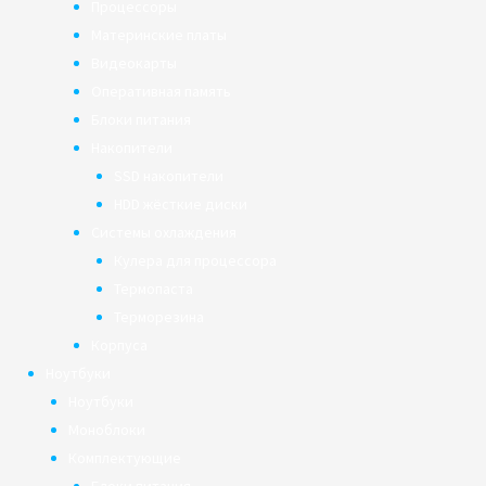
Процессоры
Материнские платы
Видеокарты
Оперативная память
Блоки питания
Накопители
SSD накопители
HDD жёсткие диски
Системы охлаждения
Кулера для процессора
Термопаста
Терморезина
Корпуса
Ноутбуки
Ноутбуки
Моноблоки
Комплектующие