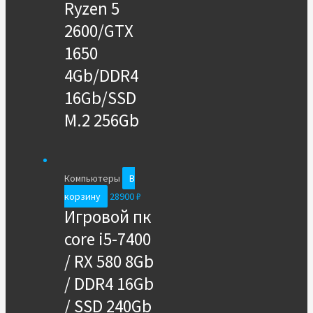
Ryzen 5
2600/GTX
1650
4Gb/DDR4
16Gb/SSD
M.2 256Gb
Компьютеры
В
корзину
28900
₽
Игровой пк
core i5-7400
/ RX 580 8Gb
/ DDR4 16Gb
/ SSD 240Gb