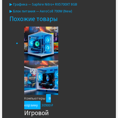
▶ Графика — Saphire Nitro+ RX5700XT 8GB
▶ Блок питания — AeroColl 700W (New)
Похожие товары
Компьютеры
В
корзину
30900
₽
Игровой