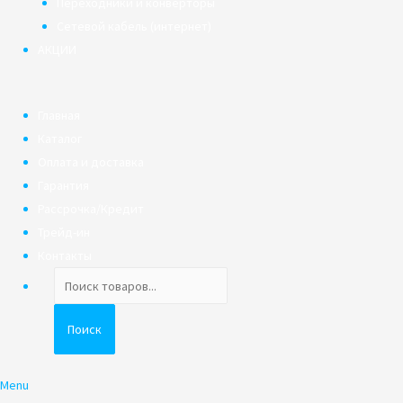
Переходники и конверторы
Сетевой кабель (интернет)
АКЦИИ
Главная
Каталог
Оплата и доставка
Гарантия
Рассрочка/Кредит
Трейд-ин
Контакты
Поиск
товаров
Поиск
Menu