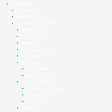
Компьютеры
Системные блоки
Мониторы
Комплектующие для ПК
Процессоры
Материнские платы
Видеокарты
Оперативная память
Блоки питания
Накопители
SSD накопители
HDD жёсткие диски
Системы охлаждения
Кулера для процессора
Термопаста
Терморезина
Корпуса