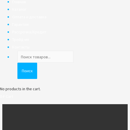
Главная
Каталог
Оплата и доставка
Гарантия
Рассрочка/Кредит
Трейд-ин
Контакты
Поиск
товаров
Поиск
No products in the cart.
0
₽
Cart